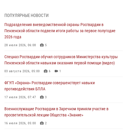
07 августа 2026, 04:00
5
В Заводском районе Пензы росгвардейцы задержали дебошира в
ПОПУЛЯРНЫЕ НОВОСТИ
баре
Подразделения вневедомственной охраны Росгвардии в
06 августа 2026, 05:00
Пензенской области подвели итоги работы за первое полугодие
2026 года
Телесюжет ГТРК «Россия.Пенза»: В Пензе обвиняются семь мужчин
в мошеннических действиях (видео)
28 июля 2026, 06:08
5
05 августа 2026, 15:50
1
Спецназ Росгвардии обучил сотрудников Министерства культуры
Пензенской области навыкам оказания первой помощи (видео)
В Заречном росгвардейцы почтили память легендарного генерала
Яковлева
03 августа 2026, 05:00
6
1
05 августа 2026, 07:00
ФГУП «Охрана» Росгвардии совершенствует навыки
противодействия БПЛА
Сотрудники пензенского ОМОН «Страж» познакомили участников
сборов «Гвардеец» с вооружением и техникой Росгвардии
17 июля 2026, 07:47
3
05 августа 2026, 06:15
6
Военнослужащие Росгвардии в Заречном приняли участие в
просветительской лекции Общества «Знание»
16 июля 2026, 05:00
2