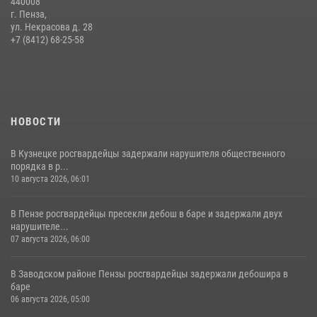
440008
г. Пенза,
Росгвардия обеспечила безопасность праздничных мероприятий в
ул. Некрасова д. 28
День ВДВ в Пензе
+7 (8412) 68-25-58
03 августа 2026, 07:14
1
НОВОСТИ
В Кузнецке росгвардейцы задержали нарушителя общественного
порядка в р...
10 августа 2026, 06:01
В Пензе росгвардейцы пресекли дебош в баре и задержали двух
нарушителе...
07 августа 2026, 06:00
В Заводском районе Пензы росгвардейцы задержали дебошира в
баре
06 августа 2026, 05:00