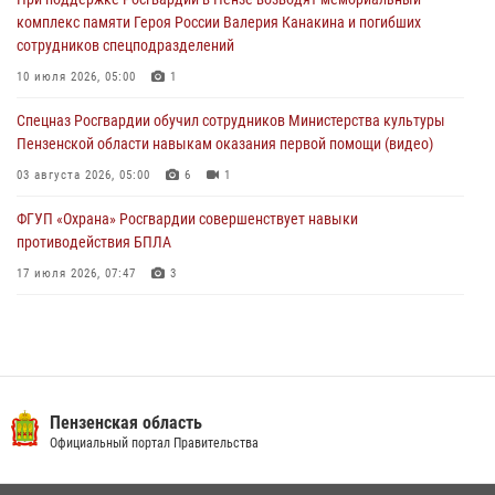
04 августа 2026, 06:08
комплекс памяти Героя России Валерия Канакина и погибших
сотрудников спецподразделений
Росгвардия обеспечила безопасность праздничных мероприятий в
День ВДВ в Пензе
10 июля 2026, 05:00
1
03 августа 2026, 07:14
1
Спецназ Росгвардии обучил сотрудников Министерства культуры
Пензенской области навыкам оказания первой помощи (видео)
03 августа 2026, 05:00
6
1
ФГУП «Охрана» Росгвардии совершенствует навыки
противодействия БПЛА
17 июля 2026, 07:47
3
Пензенский спецназ Росгвардии готовит студентов к окружному
этапу «Зарницы 2.0» (видео)
10 июля 2026, 06:01
6
1
Военнослужащие Росгвардии в Заречном приняли участие в
Пензенская область
просветительской лекции Общества «Знание»
Официальный портал Правительства
16 июля 2026, 05:00
2