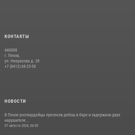
Интервью с сотрудником службы ОМОН: как проходит день на
службе
15 июля 2026, 07:00
Сотрудники пензенского ОМОН «Страж» познакомили участников
КОНТАКТЫ
сборов «Гвардеец» с вооружением и техникой Росгвардии
05 августа 2026, 06:15
6
440008
г. Пенза,
Начальник Управления Росгвардии по Пензенской области Павел
ул. Некрасова д. 28
Пучков посетил 55-й Всероссийский Лермонтовский праздник
+7 (8412) 68-25-58
поэзии в «Тарханах»
11 июля 2026, 10:00
2
НОВОСТИ
В Пензе росгвардейцы пресекли дебош в баре и задержали двух
нарушителе...
07 августа 2026, 06:00