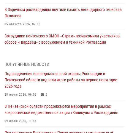
В Заречном росгвардейцы почтили память легендарного генерала
Яковлева
05 августа 2026, 07:00
Сотрудники пензенского ОМОН «Страж» познакомили участников
сборов «Гвардеец» с вооружением и техникой Росгвардии
05 августа 2026, 06:15
6
В Пензе сотрудники Росгвардии оказали помощь
ПОПУЛЯРНЫЕ НОВОСТИ
дезориентированному пенсионеру
Подразделения вневедомственной охраны Росгвардии в
05 августа 2026, 04:00
Пензенской области подвели итоги работы за первое полугодие
2026 года
В Пензе при силовой поддержке Росгвардии пресечена
деятельность ОПГ, маскировавшейся под реабилитационный центр
28 июля 2026, 06:08
5
(видео)
В Пензенской области продолжаются мероприятия в рамках
04 августа 2026, 07:05
4
1
всероссийской ведомственной акции «Каникулы с Росгвардией»
В Управлении Росгвардии по Пензенской области подвели итоги
09 июля 2026, 11:44
работы за первое полугодие 2026 года
При поддержке Росгвардии в Пензе возводят мемориальный