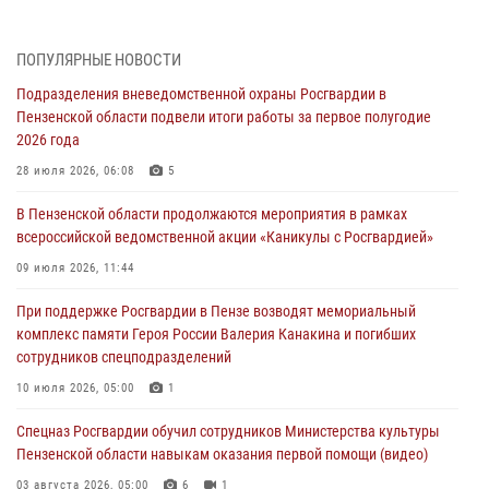
05 августа 2026, 07:00
Сотрудники пензенского ОМОН «Страж» познакомили участников
ПОПУЛЯРНЫЕ НОВОСТИ
сборов «Гвардеец» с вооружением и техникой Росгвардии
Подразделения вневедомственной охраны Росгвардии в
05 августа 2026, 06:15
6
Пензенской области подвели итоги работы за первое полугодие
2026 года
В Пензе сотрудники Росгвардии оказали помощь
дезориентированному пенсионеру
28 июля 2026, 06:08
5
05 августа 2026, 04:00
В Пензенской области продолжаются мероприятия в рамках
всероссийской ведомственной акции «Каникулы с Росгвардией»
В Пензе при силовой поддержке Росгвардии пресечена
деятельность ОПГ, маскировавшейся под реабилитационный центр
09 июля 2026, 11:44
(видео)
При поддержке Росгвардии в Пензе возводят мемориальный
04 августа 2026, 07:05
4
1
комплекс памяти Героя России Валерия Канакина и погибших
сотрудников спецподразделений
В Управлении Росгвардии по Пензенской области подвели итоги
работы за первое полугодие 2026 года
10 июля 2026, 05:00
1
04 августа 2026, 06:08
Спецназ Росгвардии обучил сотрудников Министерства культуры
Пензенской области навыкам оказания первой помощи (видео)
03 августа 2026, 05:00
6
1