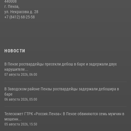
440008
г. Пенза,
Начальник Управления Росгвардии по Пензенской области Павел
ул. Некрасова д. 28
Пучков посетил 55-й Всероссийский Лермонтовский праздник
+7 (8412) 68-25-58
поэзии в «Тарханах»
11 июля 2026, 10:00
2
НОВОСТИ
В Пензе росгвардейцы пресекли дебош в баре и задержали двух
нарушителе...
07 августа 2026, 06:00
В Заводском районе Пензы росгвардейцы задержали дебошира в
баре
06 августа 2026, 05:00
Телесюжет ГТРК «Россия.Пенза»: В Пензе обвиняются семь мужчин в
мошенн...
05 августа 2026, 15:50