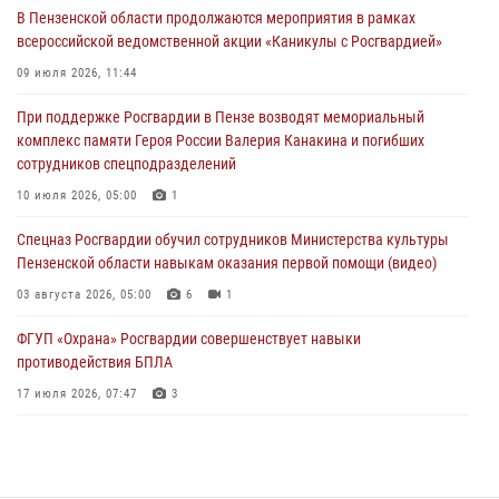
05 августа 2026, 04:00
В Пензенской области продолжаются мероприятия в рамках
всероссийской ведомственной акции «Каникулы с Росгвардией»
В Пензе при силовой поддержке Росгвардии пресечена
деятельность ОПГ, маскировавшейся под реабилитационный центр
09 июля 2026, 11:44
(видео)
При поддержке Росгвардии в Пензе возводят мемориальный
04 августа 2026, 07:05
4
1
комплекс памяти Героя России Валерия Канакина и погибших
сотрудников спецподразделений
В Управлении Росгвардии по Пензенской области подвели итоги
работы за первое полугодие 2026 года
10 июля 2026, 05:00
1
04 августа 2026, 06:08
Спецназ Росгвардии обучил сотрудников Министерства культуры
Пензенской области навыкам оказания первой помощи (видео)
03 августа 2026, 05:00
6
1
ФГУП «Охрана» Росгвардии совершенствует навыки
противодействия БПЛА
17 июля 2026, 07:47
3
Пензенский спецназ Росгвардии готовит студентов к окружному
этапу «Зарницы 2.0» (видео)
10 июля 2026, 06:01
6
1