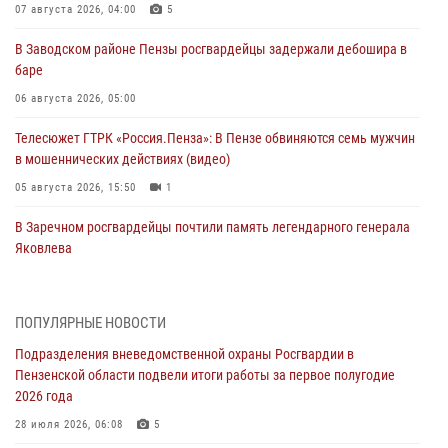
07 августа 2026, 04:00
5
В Заводском районе Пензы росгвардейцы задержали дебошира в
баре
06 августа 2026, 05:00
Телесюжет ГТРК «Россия.Пенза»: В Пензе обвиняются семь мужчин
в мошеннических действиях (видео)
05 августа 2026, 15:50
1
В Заречном росгвардейцы почтили память легендарного генерала
Яковлева
05 августа 2026, 07:00
Сотрудники пензенского ОМОН «Страж» познакомили участников
ПОПУЛЯРНЫЕ НОВОСТИ
сборов «Гвардеец» с вооружением и техникой Росгвардии
Подразделения вневедомственной охраны Росгвардии в
05 августа 2026, 06:15
6
Пензенской области подвели итоги работы за первое полугодие
2026 года
В Пензе сотрудники Росгвардии оказали помощь
дезориентированному пенсионеру
28 июля 2026, 06:08
5