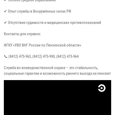
✔ Полное среднее образование
✔ Опыт службы в Вооружённых силах РФ
✔ Отсутствие судимости и медицинских противопоказаний
Контакты для справок:
ФГКУ «УВО ВНГ России по Пензенской области»
📞 (8412) 475-963, (8412) 475-990, (8412) 475-964
Служба во вневедомственной охране – это стабильность,
социальные гарантии и возможность раннего выхода на пенсию!