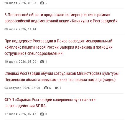
деятельность ОПГ, маскировавшейся под реабилитационный центр
28 июля 2026, 06:08
5
(видео)
В Пензенской области продолжаются мероприятия в рамках
04 августа 2026, 07:05
4
1
всероссийской ведомственной акции «Каникулы с Росгвардией»
В Управлении Росгвардии по Пензенской области подвели итоги
09 июля 2026, 11:44
работы за первое полугодие 2026 года
При поддержке Росгвардии в Пензе возводят мемориальный
04 августа 2026, 06:08
комплекс памяти Героя России Валерия Канакина и погибших
сотрудников спецподразделений
Росгвардия обеспечила безопасность праздничных мероприятий в
День ВДВ в Пензе
10 июля 2026, 05:00
1
03 августа 2026, 07:14
1
Спецназ Росгвардии обучил сотрудников Министерства культуры
Пензенской области навыкам оказания первой помощи (видео)
03 августа 2026, 05:00
6
1
ФГУП «Охрана» Росгвардии совершенствует навыки
противодействия БПЛА
17 июля 2026, 07:47
3
Военнослужащие Росгвардии в Заречном приняли участие в