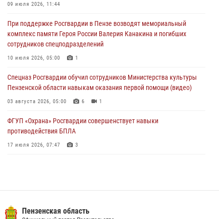
В Управлении Росгвардии по Пензенской области подвели итоги
09 июля 2026, 11:44
работы за первое полугодие 2026 года
При поддержке Росгвардии в Пензе возводят мемориальный
04 августа 2026, 06:08
комплекс памяти Героя России Валерия Канакина и погибших
сотрудников спецподразделений
Росгвардия обеспечила безопасность праздничных мероприятий в
День ВДВ в Пензе
10 июля 2026, 05:00
1
03 августа 2026, 07:14
1
Спецназ Росгвардии обучил сотрудников Министерства культуры
Пензенской области навыкам оказания первой помощи (видео)
03 августа 2026, 05:00
6
1
ФГУП «Охрана» Росгвардии совершенствует навыки
противодействия БПЛА
17 июля 2026, 07:47
3
Пензенский спецназ Росгвардии готовит студентов к окружному
этапу «Зарницы 2.0» (видео)
10 июля 2026, 06:01
6
1
Военнослужащие Росгвардии в Заречном приняли участие в
Пензенская область
просветительской лекции Общества «Знание»