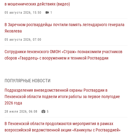
в мошеннических действиях (видео)
05 августа 2026, 15:50
1
В Заречном росгвардейцы почтили память легендарного генерала
Яковлева
05 августа 2026, 07:00
Сотрудники пензенского ОМОН «Страж» познакомили участников
сборов «Гвардеец» с вооружением и техникой Росгвардии
05 августа 2026, 06:15
6
В Пензе сотрудники Росгвардии оказали помощь
ПОПУЛЯРНЫЕ НОВОСТИ
дезориентированному пенсионеру
Подразделения вневедомственной охраны Росгвардии в
05 августа 2026, 04:00
Пензенской области подвели итоги работы за первое полугодие
2026 года
В Пензе при силовой поддержке Росгвардии пресечена
деятельность ОПГ, маскировавшейся под реабилитационный центр
28 июля 2026, 06:08
5
(видео)
В Пензенской области продолжаются мероприятия в рамках
04 августа 2026, 07:05
4
1
всероссийской ведомственной акции «Каникулы с Росгвардией»