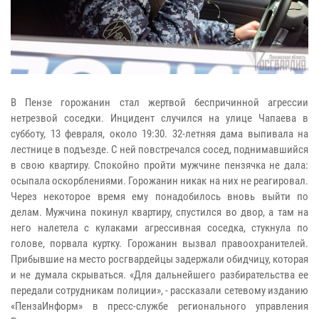
В Пензе горожанин стал жертвой беспричинной агрессии
нетрезвой соседки. Инцидент случился на улице Чапаева в
субботу, 13 февраля, около 19:30. 32-летняя дама выпивала на
лестнице в подъезде. С ней повстречался сосед, поднимавшийся
в свою квартиру. Спокойно пройти мужчине пензячка не дала:
осыпала оскорблениями. Горожанин никак на них не реагировал.
Через некоторое время ему понадобилось вновь выйти по
делам. Мужчина покинул квартиру, спустился во двор, а там на
него налетела с кулаками агрессивная соседка, стукнула по
голове, порвала куртку. Горожанин вызвал правоохранителей.
Прибывшие на место росгвардейцы задержали обидчицу, которая
и не думала скрываться. «Для дальнейшего разбирательства ее
передали сотрудникам полиции», - рассказали сетевому изданию
«ПензаИнформ» в пресс-службе регионального управления