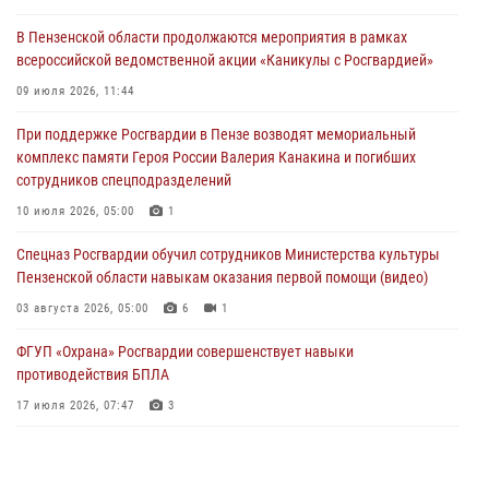
(видео)
В Пензенской области продолжаются мероприятия в рамках
04 августа 2026, 07:05
4
1
всероссийской ведомственной акции «Каникулы с Росгвардией»
В Управлении Росгвардии по Пензенской области подвели итоги
09 июля 2026, 11:44
работы за первое полугодие 2026 года
При поддержке Росгвардии в Пензе возводят мемориальный
04 августа 2026, 06:08
комплекс памяти Героя России Валерия Канакина и погибших
сотрудников спецподразделений
Росгвардия обеспечила безопасность праздничных мероприятий в
День ВДВ в Пензе
10 июля 2026, 05:00
1
03 августа 2026, 07:14
1
Спецназ Росгвардии обучил сотрудников Министерства культуры
Пензенской области навыкам оказания первой помощи (видео)
03 августа 2026, 05:00
6
1
ФГУП «Охрана» Росгвардии совершенствует навыки
противодействия БПЛА
17 июля 2026, 07:47
3
Военнослужащие Росгвардии в Заречном приняли участие в
просветительской лекции Общества «Знание»