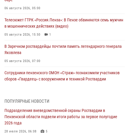
06 августа 2026, 05:00
Телесюжет ГТРК «Россия.Пенза»: В Пензе обвиняются семь мужчин
в мошеннических действиях (видео)
05 августа 2026, 15:50
1
В Заречном росгвардейцы почтили память легендарного генерала
Яковлева
05 августа 2026, 07:00
Сотрудники пензенского ОМОН «Страж» познакомили участников
сборов «Гвардеец» с вооружением и техникой Росгвардии
05 августа 2026, 06:15
6
В Пензе сотрудники Росгвардии оказали помощь
ПОПУЛЯРНЫЕ НОВОСТИ
дезориентированному пенсионеру
Подразделения вневедомственной охраны Росгвардии в
05 августа 2026, 04:00
Пензенской области подвели итоги работы за первое полугодие
2026 года
В Пензе при силовой поддержке Росгвардии пресечена
деятельность ОПГ, маскировавшейся под реабилитационный центр
28 июля 2026, 06:08
5