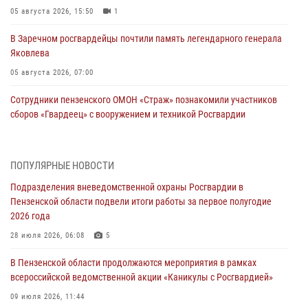
05 августа 2026, 15:50
1
В Заречном росгвардейцы почтили память легендарного генерала
Яковлева
05 августа 2026, 07:00
Сотрудники пензенского ОМОН «Страж» познакомили участников
сборов «Гвардеец» с вооружением и техникой Росгвардии
05 августа 2026, 06:15
6
В Пензе сотрудники Росгвардии оказали помощь
ПОПУЛЯРНЫЕ НОВОСТИ
дезориентированному пенсионеру
Подразделения вневедомственной охраны Росгвардии в
05 августа 2026, 04:00
Пензенской области подвели итоги работы за первое полугодие
2026 года
В Пензе при силовой поддержке Росгвардии пресечена
деятельность ОПГ, маскировавшейся под реабилитационный центр
28 июля 2026, 06:08
5
(видео)
В Пензенской области продолжаются мероприятия в рамках
04 августа 2026, 07:05
4
1
всероссийской ведомственной акции «Каникулы с Росгвардией»
В Управлении Росгвардии по Пензенской области подвели итоги
09 июля 2026, 11:44