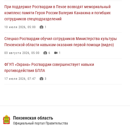
работы за первое полугодие 2026 года
При поддержке Росгвардии в Пензе возводят мемориальный
04 августа 2026, 06:08
комплекс памяти Героя России Валерия Канакина и погибших
сотрудников спецподразделений
Росгвардия обеспечила безопасность праздничных мероприятий в
День ВДВ в Пензе
10 июля 2026, 05:00
1
03 августа 2026, 07:14
1
Спецназ Росгвардии обучил сотрудников Министерства культуры
Пензенской области навыкам оказания первой помощи (видео)
03 августа 2026, 05:00
6
1
ФГУП «Охрана» Росгвардии совершенствует навыки
противодействия БПЛА
17 июля 2026, 07:47
3
Военнослужащие Росгвардии в Заречном приняли участие в
просветительской лекции Общества «Знание»
16 июля 2026, 05:00
2
Пензенский спецназ Росгвардии готовит студентов к окружному
Пензенская область
этапу «Зарницы 2.0» (видео)
Официальный портал Правительства