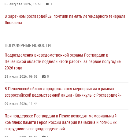
05 августа 2026, 15:50
1
В Заречном росгвардейцы почтили память легендарного генерала
Яковлева
05 августа 2026, 07:00
Сотрудники пензенского ОМОН «Страж» познакомили участников
ПОПУЛЯРНЫЕ НОВОСТИ
сборов «Гвардеец» с вооружением и техникой Росгвардии
Подразделения вневедомственной охраны Росгвардии в
05 августа 2026, 06:15
6
Пензенской области подвели итоги работы за первое полугодие
2026 года
В Пензе сотрудники Росгвардии оказали помощь
дезориентированному пенсионеру
28 июля 2026, 06:08
5
05 августа 2026, 04:00
В Пензенской области продолжаются мероприятия в рамках
всероссийской ведомственной акции «Каникулы с Росгвардией»
В Пензе при силовой поддержке Росгвардии пресечена
деятельность ОПГ, маскировавшейся под реабилитационный центр
09 июля 2026, 11:44
(видео)
При поддержке Росгвардии в Пензе возводят мемориальный
04 августа 2026, 07:05
4
1
комплекс памяти Героя России Валерия Канакина и погибших
сотрудников спецподразделений
В Управлении Росгвардии по Пензенской области подвели итоги