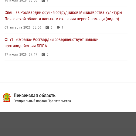
работы за первое полугодие 2026 года
10 июля 2026, 05:00
1
04 августа 2026, 06:08
Спецназ Росгвардии обучил сотрудников Министерства культуры
Пензенской области навыкам оказания первой помощи (видео)
03 августа 2026, 05:00
6
1
ФГУП «Охрана» Росгвардии совершенствует навыки
противодействия БПЛА
17 июля 2026, 07:47
3
Военнослужащие Росгвардии в Заречном приняли участие в
просветительской лекции Общества «Знание»
16 июля 2026, 05:00
2
Пензенский спецназ Росгвардии готовит студентов к окружному
Пензенская область
этапу «Зарницы 2.0» (видео)
Официальный портал Правительства
10 июля 2026, 06:01
6
1
Интервью с сотрудником службы ОМОН: как проходит день на
службе
15 июля 2026, 07:00