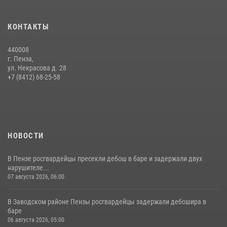
Сотрудники пензенского ОМОН «Страж» познакомили участников
КОНТАКТЫ
сборов «Гвардеец» с вооружением и техникой Росгвардии
05 августа 2026, 06:15
6
440008
г. Пенза,
Начальник Управления Росгвардии по Пензенской области Павел
ул. Некрасова д. 28
Пучков посетил 55-й Всероссийский Лермонтовский праздник
+7 (8412) 68-25-58
поэзии в «Тарханах»
11 июля 2026, 10:00
2
НОВОСТИ
В Пензе росгвардейцы пресекли дебош в баре и задержали двух
нарушителе...
07 августа 2026, 06:00
В Заводском районе Пензы росгвардейцы задержали дебошира в
баре
06 августа 2026, 05:00