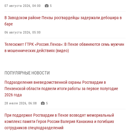
07 августа 2026, 04:00
5
В Заводском районе Пензы росгвардейцы задержали дебошира в
баре
06 августа 2026, 05:00
Телесюжет ГТРК «Россия.Пенза»: В Пензе обвиняются семь мужчин
в мошеннических действиях (видео)
05 августа 2026, 15:50
1
В Заречном росгвардейцы почтили память легендарного генерала
ПОПУЛЯРНЫЕ НОВОСТИ
Яковлева
Подразделения вневедомственной охраны Росгвардии в
05 августа 2026, 07:00
Пензенской области подвели итоги работы за первое полугодие
2026 года
Сотрудники пензенского ОМОН «Страж» познакомили участников
сборов «Гвардеец» с вооружением и техникой Росгвардии
28 июля 2026, 06:08
5
05 августа 2026, 06:15
6
При поддержке Росгвардии в Пензе возводят мемориальный
комплекс памяти Героя России Валерия Канакина и погибших
В Пензе сотрудники Росгвардии оказали помощь
сотрудников спецподразделений
дезориентированному пенсионеру