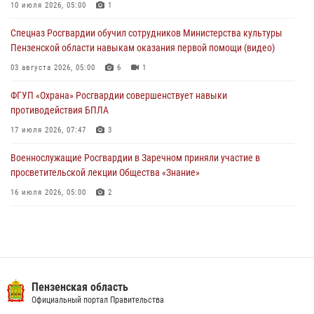
10 июля 2026, 05:00
1
05 августа 2026, 04:00
Спецназ Росгвардии обучил сотрудников Министерства культуры
В Пензе при силовой поддержке Росгвардии пресечена
Пензенской области навыкам оказания первой помощи (видео)
деятельность ОПГ, маскировавшейся под реабилитационный центр
(видео)
03 августа 2026, 05:00
6
1
04 августа 2026, 07:05
4
1
ФГУП «Охрана» Росгвардии совершенствует навыки
противодействия БПЛА
17 июля 2026, 07:47
3
Военнослужащие Росгвардии в Заречном приняли участие в
просветительской лекции Общества «Знание»
16 июля 2026, 05:00
2
Пензенский спецназ Росгвардии готовит студентов к окружному
этапу «Зарницы 2.0» (видео)
10 июля 2026, 06:01
6
1
Интервью с сотрудником службы ОМОН: как проходит день на
Пензенская область
службе
Официальный портал Правительства