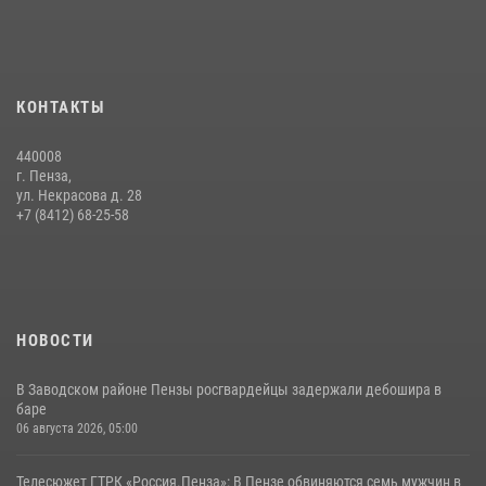
службе
15 июля 2026, 07:00
Начальник Управления Росгвардии по Пензенской области Павел
КОНТАКТЫ
Пучков посетил 55-й Всероссийский Лермонтовский праздник
поэзии в «Тарханах»
440008
11 июля 2026, 10:00
2
г. Пенза,
ул. Некрасова д. 28
В Пензе сотрудники Росгвардии обезвредили артиллерийский
+7 (8412) 68-25-58
боеприпас времен Великой Отечественной войны (видео)
13 июля 2026, 05:03
5
1
НОВОСТИ
В Заводском районе Пензы росгвардейцы задержали дебошира в
баре
06 августа 2026, 05:00
Телесюжет ГТРК «Россия.Пенза»: В Пензе обвиняются семь мужчин в