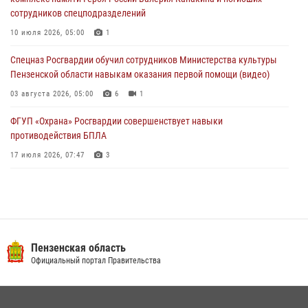
03 августа 2026, 05:59
сотрудников спецподразделений
Росгвардейцы Пензенской области отмечают 35-летие дежурной
10 июля 2026, 05:00
1
службы
Спецназ Росгвардии обучил сотрудников Министерства культуры
03 августа 2026, 05:15
Пензенской области навыкам оказания первой помощи (видео)
03 августа 2026, 05:00
6
1
ФГУП «Охрана» Росгвардии совершенствует навыки
противодействия БПЛА
17 июля 2026, 07:47
3
Военнослужащие Росгвардии в Заречном приняли участие в
просветительской лекции Общества «Знание»
16 июля 2026, 05:00
2
Пензенский спецназ Росгвардии готовит студентов к окружному
Пензенская область
этапу «Зарницы 2.0» (видео)
Официальный портал Правительства
10 июля 2026, 06:01
6
1
Интервью с сотрудником службы ОМОН: как проходит день на