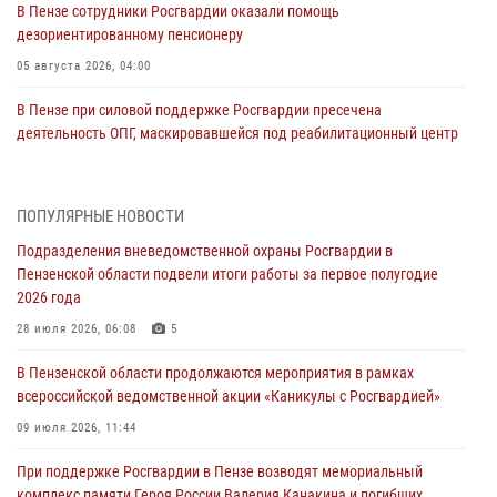
В Пензе сотрудники Росгвардии оказали помощь
дезориентированному пенсионеру
05 августа 2026, 04:00
В Пензе при силовой поддержке Росгвардии пресечена
деятельность ОПГ, маскировавшейся под реабилитационный центр
(видео)
04 августа 2026, 07:05
4
1
ПОПУЛЯРНЫЕ НОВОСТИ
В Управлении Росгвардии по Пензенской области подвели итоги
Подразделения вневедомственной охраны Росгвардии в
работы за первое полугодие 2026 года
Пензенской области подвели итоги работы за первое полугодие
04 августа 2026, 06:08
2026 года
Росгвардия обеспечила безопасность праздничных мероприятий в
28 июля 2026, 06:08
5
День ВДВ в Пензе
В Пензенской области продолжаются мероприятия в рамках
03 августа 2026, 07:14
1
всероссийской ведомственной акции «Каникулы с Росгвардией»
В Пензе сотрудники Росгвардии задержали мужчину, который
09 июля 2026, 11:44
криками и нецензурной бранью напугал жильцов многоквартирного
При поддержке Росгвардии в Пензе возводят мемориальный
дома
комплекс памяти Героя России Валерия Канакина и погибших