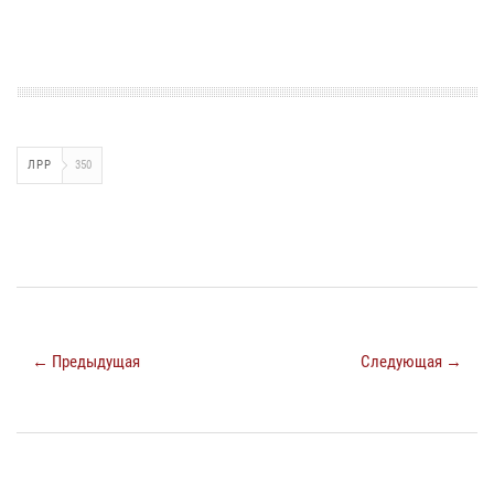
ЛРР
350
← Предыдущая
Следующая →