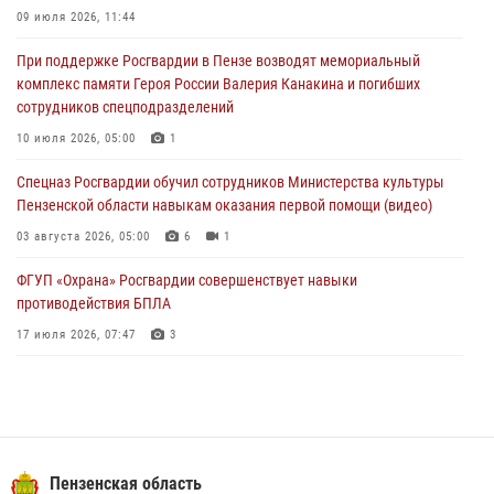
дезориентированному пенсионеру
09 июля 2026, 11:44
05 августа 2026, 04:00
При поддержке Росгвардии в Пензе возводят мемориальный
комплекс памяти Героя России Валерия Канакина и погибших
В Пензе при силовой поддержке Росгвардии пресечена
сотрудников спецподразделений
деятельность ОПГ, маскировавшейся под реабилитационный центр
(видео)
10 июля 2026, 05:00
1
04 августа 2026, 07:05
4
1
Спецназ Росгвардии обучил сотрудников Министерства культуры
Пензенской области навыкам оказания первой помощи (видео)
03 августа 2026, 05:00
6
1
ФГУП «Охрана» Росгвардии совершенствует навыки
противодействия БПЛА
17 июля 2026, 07:47
3
Военнослужащие Росгвардии в Заречном приняли участие в
просветительской лекции Общества «Знание»
16 июля 2026, 05:00
2
Пензенский спецназ Росгвардии готовит студентов к окружному
Пензенская область