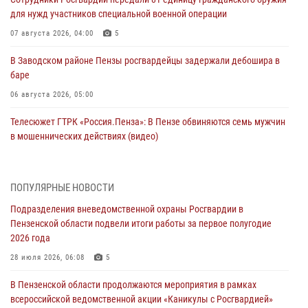
для нужд участников специальной военной операции
07 августа 2026, 04:00
5
В Заводском районе Пензы росгвардейцы задержали дебошира в
баре
06 августа 2026, 05:00
Телесюжет ГТРК «Россия.Пенза»: В Пензе обвиняются семь мужчин
в мошеннических действиях (видео)
05 августа 2026, 15:50
1
В Заречном росгвардейцы почтили память легендарного генерала
ПОПУЛЯРНЫЕ НОВОСТИ
Яковлева
Подразделения вневедомственной охраны Росгвардии в
05 августа 2026, 07:00
Пензенской области подвели итоги работы за первое полугодие
2026 года
Сотрудники пензенского ОМОН «Страж» познакомили участников
сборов «Гвардеец» с вооружением и техникой Росгвардии
28 июля 2026, 06:08
5
05 августа 2026, 06:15
6
В Пензенской области продолжаются мероприятия в рамках
всероссийской ведомственной акции «Каникулы с Росгвардией»
В Пензе сотрудники Росгвардии оказали помощь