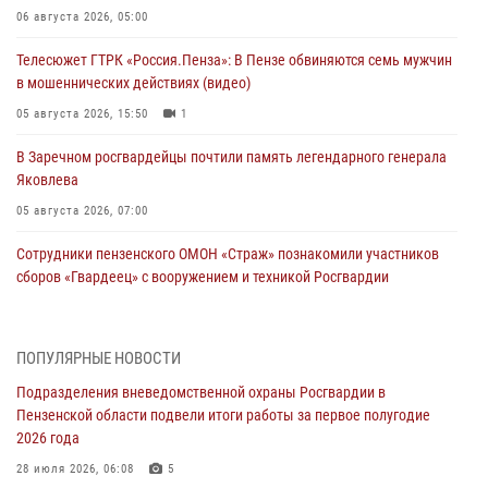
06 августа 2026, 05:00
Телесюжет ГТРК «Россия.Пенза»: В Пензе обвиняются семь мужчин
в мошеннических действиях (видео)
05 августа 2026, 15:50
1
В Заречном росгвардейцы почтили память легендарного генерала
Яковлева
05 августа 2026, 07:00
Сотрудники пензенского ОМОН «Страж» познакомили участников
сборов «Гвардеец» с вооружением и техникой Росгвардии
05 августа 2026, 06:15
6
В Пензе сотрудники Росгвардии оказали помощь
ПОПУЛЯРНЫЕ НОВОСТИ
дезориентированному пенсионеру
Подразделения вневедомственной охраны Росгвардии в
05 августа 2026, 04:00
Пензенской области подвели итоги работы за первое полугодие
2026 года
В Пензе при силовой поддержке Росгвардии пресечена
деятельность ОПГ, маскировавшейся под реабилитационный центр
28 июля 2026, 06:08
5