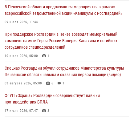
(видео)
В Пензенской области продолжаются мероприятия в рамках
04 августа 2026, 07:05
4
1
всероссийской ведомственной акции «Каникулы с Росгвардией»
В Управлении Росгвардии по Пензенской области подвели итоги
09 июля 2026, 11:44
работы за первое полугодие 2026 года
При поддержке Росгвардии в Пензе возводят мемориальный
04 августа 2026, 06:08
комплекс памяти Героя России Валерия Канакина и погибших
сотрудников спецподразделений
Росгвардия обеспечила безопасность праздничных мероприятий в
День ВДВ в Пензе
10 июля 2026, 05:00
1
03 августа 2026, 07:14
1
Спецназ Росгвардии обучил сотрудников Министерства культуры
Пензенской области навыкам оказания первой помощи (видео)
03 августа 2026, 05:00
6
1
ФГУП «Охрана» Росгвардии совершенствует навыки
противодействия БПЛА
17 июля 2026, 07:47
3
Военнослужащие Росгвардии в Заречном приняли участие в
просветительской лекции Общества «Знание»