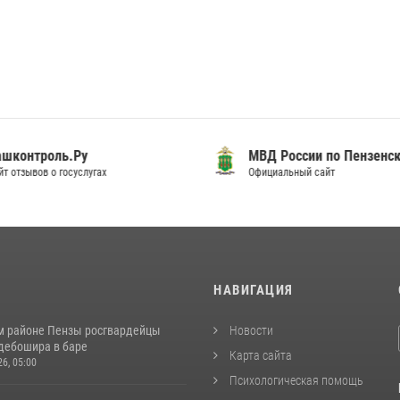
шконтроль.Ру
МВД России по Пензенск
т отзывов о госуслугах
Официальный сайт
И
НАВИГАЦИЯ
м районе Пензы росгвардейцы
Новости
дебошира в баре
Карта сайта
26, 05:00
Психологическая помощь