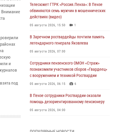
Телесюжет ГТРК «Россия.Пенза»: В Пензе
анизации
обвиняются семь мужчин в мошеннических
. Внимание
действиях (видео)
ста
05 августа 2026, 15:50
1
В Заречном росгвардейцы почтили память
проверили
легендарного генерала Яковлева
 районах
на
05 августа 2026, 07:00
ческую
Сотрудники пензенского ОМОН «Страж»
рили и
познакомили участников сборов «Гвардеец»
 журналов
с вооружением и техникой Росгвардии
взята под
05 августа 2026, 06:15
6
В Пензе сотрудники Росгвардии оказали
помощь дезориентированному пенсионеру
05 августа 2026, 04:00
В Пензе при силовой поддержке Росгвардии
пресечена деятельность ОПГ,
ПОПУЛЯРНЫЕ НОВОСТИ