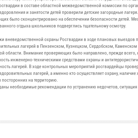
осгвардии в составе областной межведомственной комиссии по орг
оздоровления и занятости детей проверили детские загородные лагеря
щих было сконцентрировано на обеспечении безопасности детей. Ме
ванного отдыха школьников подверглись тщательному осмотру.
ки вневедомственной охраны Росгвардии в ходе плановых выездов 
вительных лагерей в Пензенском, Кузнецком, Сердобском, Каменском
ой области. Внимание проверяющих было направлено, прежде всего, 
ость инженерно-техническими средствами охраны и антитеррористи
ость лагерей. В ходе контрольных мероприятий росгвардейцы прове
здоровительных лагерей, а именно кто осуществляет охрану, наличие
уп посторонних на территорию.
даны необходимые рекомендации по устранению недочетов, ситуация 