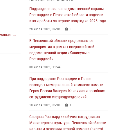
маскировавшейся под реабилитационный
центр (видео)
Подразделения вневедомственной охраны
Росгвардии в Пензенской области подвели
04 августа 2026, 07:05
4
1
итоги работы за первое полугодие 2026 года
В Управлении Росгвардии по Пензенской
28 июля 2026, 06:08
5
области подвели итоги работы за первое
ующая →
полугодие 2026 года
В Пензенской области продолжаются
мероприятия в рамках всероссийской
04 августа 2026, 06:08
ведомственной акции «Каникулы с
Росгвардией»
Росгвардия обеспечила безопасность
праздничных мероприятий в День ВДВ в
09 июля 2026, 11:44
Пензе
При поддержке Росгвардии в Пензе
03 августа 2026, 07:14
1
возводят мемориальный комплекс памяти
Героя России Валерия Канакина и погибших
В Пензе сотрудники Росгвардии задержали
сотрудников спецподразделений
мужчину, который криками и нецензурной
бранью напугал жильцов многоквартирного
10 июля 2026, 05:00
1
дома
Спецназ Росгвардии обучил сотрудников
03 августа 2026, 05:59
Министерства культуры Пензенской области
навыкам оказания первой помощи (видео)
Росгвардейцы Пензенской области отмечают