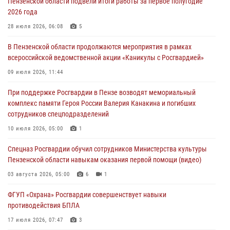
Пензенской области подвели итоги работы за первое полугодие
2026 года
В Пензе сотрудники Росгвардии оказали помощь
дезориентированному пенсионеру
28 июля 2026, 06:08
5
05 августа 2026, 04:00
В Пензенской области продолжаются мероприятия в рамках
всероссийской ведомственной акции «Каникулы с Росгвардией»
В Пензе при силовой поддержке Росгвардии пресечена
деятельность ОПГ, маскировавшейся под реабилитационный центр
09 июля 2026, 11:44
(видео)
При поддержке Росгвардии в Пензе возводят мемориальный
04 августа 2026, 07:05
4
1
комплекс памяти Героя России Валерия Канакина и погибших
сотрудников спецподразделений
В Управлении Росгвардии по Пензенской области подвели итоги
работы за первое полугодие 2026 года
10 июля 2026, 05:00
1
04 августа 2026, 06:08
Спецназ Росгвардии обучил сотрудников Министерства культуры
Пензенской области навыкам оказания первой помощи (видео)
03 августа 2026, 05:00
6
1
ФГУП «Охрана» Росгвардии совершенствует навыки
противодействия БПЛА
17 июля 2026, 07:47
3