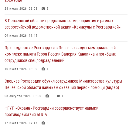
2026 года
Росгвардия обеспечила безопасность праздничных мероприятий в
28 июля 2026, 06:08
5
День ВДВ в Пензе
В Пензенской области продолжаются мероприятия в рамках
03 августа 2026, 07:14
1
всероссийской ведомственной акции «Каникулы с Росгвардией»
В Пензе сотрудники Росгвардии задержали мужчину, который
09 июля 2026, 11:44
криками и нецензурной бранью напугал жильцов многоквартирного
При поддержке Росгвардии в Пензе возводят мемориальный
дома
комплекс памяти Героя России Валерия Канакина и погибших
03 августа 2026, 05:59
сотрудников спецподразделений
Росгвардейцы Пензенской области отмечают 35-летие дежурной
10 июля 2026, 05:00
1
службы
Спецназ Росгвардии обучил сотрудников Министерства культуры
03 августа 2026, 05:15
Пензенской области навыкам оказания первой помощи (видео)
03 августа 2026, 05:00
6
1
ФГУП «Охрана» Росгвардии совершенствует навыки
противодействия БПЛА
17 июля 2026, 07:47
3
Военнослужащие Росгвардии в Заречном приняли участие в