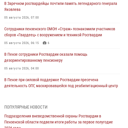
В Заречном росгвардейцы почтили память легендарного генерала
Яковлева
05 августа 2026, 07:00
Сотрудники пензенского ОМОН «Страж» познакомили участников
сборов «Гвардеец» с вооружением и техникой Росгвардии
05 августа 2026, 06:15
6
В Пензе сотрудники Росгвардии оказали помощь
дезориентированному пенсионеру
05 августа 2026, 04:00
В Пензе при силовой поддержке Росгвардии пресечена
деятельность ОПГ, маскировавшейся под реабилитационный центр
(видео)
04 августа 2026, 07:05
4
1
ПОПУЛЯРНЫЕ НОВОСТИ
В Управлении Росгвардии по Пензенской области подвели итоги
Подразделения вневедомственной охраны Росгвардии в
работы за первое полугодие 2026 года
Пензенской области подвели итоги работы за первое полугодие
04 августа 2026, 06:08