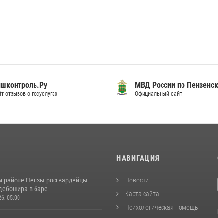
шконтроль.Ру
МВД России по Пензенск
т отзывов о госуслугах
Официальный сайт
И
НАВИГАЦИЯ
м районе Пензы росгвардейцы
Новости
дебошира в баре
Карта сайта
26, 05:00
Психологическая помощь