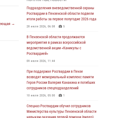
маскировавшейся под реабилитационный
центр (видео)
Подразделения вневедомственной охраны
Росгвардии в Пензенской области подвели
04 августа 2026, 07:05
4
1
итоги работы за первое полугодие 2026 года
ующая →
В Управлении Росгвардии по Пензенской
28 июля 2026, 06:08
5
области подвели итоги работы за первое
полугодие 2026 года
В Пензенской области продолжаются
мероприятия в рамках всероссийской
04 августа 2026, 06:08
ведомственной акции «Каникулы с
Росгвардией»
Росгвардия обеспечила безопасность
праздничных мероприятий в День ВДВ в
09 июля 2026, 11:44
Пензе
При поддержке Росгвардии в Пензе
03 августа 2026, 07:14
1
возводят мемориальный комплекс памяти
Героя России Валерия Канакина и погибших
В Пензе сотрудники Росгвардии задержали
сотрудников спецподразделений
мужчину, который криками и нецензурной
бранью напугал жильцов многоквартирного
10 июля 2026, 05:00
1
дома
Спецназ Росгвардии обучил сотрудников
03 августа 2026, 05:59
Министерства культуры Пензенской области
навыкам оказания первой помощи (видео)
Росгвардейцы Пензенской области отмечают