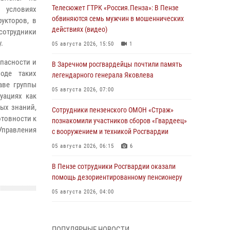
Телесюжет ГТРК «Россия.Пенза»: В Пензе
 условиях
обвиняются семь мужчин в мошеннических
укторов, в
действиях (видео)
сотрудники
.
05 августа 2026, 15:50
1
опасности и
В Заречном росгвардейцы почтили память
оде таких
легендарного генерала Яковлева
аве группы
05 августа 2026, 07:00
уациях как
мых знаний,
Сотрудники пензенского ОМОН «Страж»
отовности к
познакомили участников сборов «Гвардеец»
правления
с вооружением и техникой Росгвардии
05 августа 2026, 06:15
6
В Пензе сотрудники Росгвардии оказали
помощь дезориентированному пенсионеру
05 августа 2026, 04:00
В Пензе при силовой поддержке Росгвардии
пресечена деятельность ОПГ,
ПОПУЛЯРНЫЕ НОВОСТИ