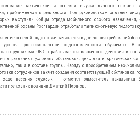
нствование тактической и огневой выучки личного состава в
ки, приближенной к реальности. Под руководством опытных инстр
орых выступили бойцы отряда мобильного особого назначения, 
ственной охраны Росгвардии отработали тактико-огневую подготовку
занятие огневой подготовки начинается с доведения требований без
и уровня профессиональной подготовленности обучаемых. В х
ок сотрудниками ОВО отрабатываются слаженные действия в сост
ия в различных условиях обстановки, действия в критических сит
тельно, так и в составе группы. Наряду с приобретением необходи
товки сотрудников за счет создания соответствующей обстановки, г
 ходе несения службы», – отметил заместитель начальника У
асти полковник полиции Дмитрий Портнов.