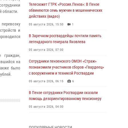
Телесюжет ГТРК «Россия.Пенза»: В Пензе
сотрудники
обвиняются семь мужчин в мошеннических
й области.
действиях (видео)
 перевозку
05 августа 2026, 15:50
1
стройств и
В Заречном росгвардейцы почтили память
 проводился
легендарного генерала Яковлева
05 августа 2026, 07:00
 граждан,
Сотрудники пензенского ОМОН «Страж»
ившийся на
познакомили участников сборов «Гвардеец»
Также было
с вооружением и техникой Росгвардии
ублей.
05 августа 2026, 06:15
6
В Пензе сотрудники Росгвардии оказали
помощь дезориентированному пенсионеру
05 августа 2026, 04:00
В Пензе при силовой поддержке Росгвардии
пресечена деятельность ОПГ,
ПОПУЛЯРНЫЕ НОВОСТИ