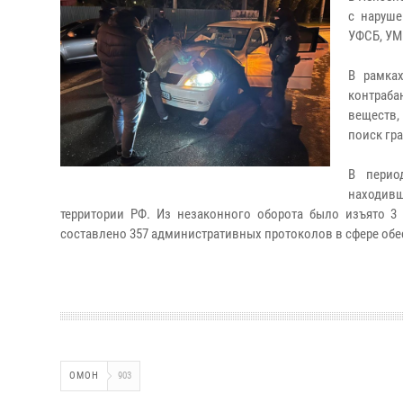
с наруше
УФСБ, УМ
В рамка
контраба
веществ,
поиск гр
В перио
находивш
территории РФ. Из незаконного оборота было изъято 3
составлено 357 административных протоколов в сфере обес
ОМОН
903