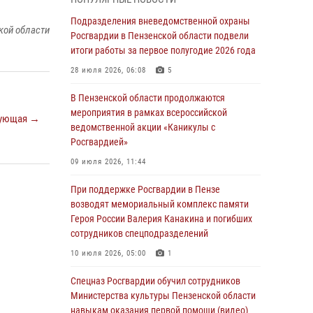
маскировавшейся под реабилитационный
центр (видео)
Подразделения вневедомственной охраны
кой области
Росгвардии в Пензенской области подвели
04 августа 2026, 07:05
4
1
итоги работы за первое полугодие 2026 года
В Управлении Росгвардии по Пензенской
28 июля 2026, 06:08
5
области подвели итоги работы за первое
полугодие 2026 года
В Пензенской области продолжаются
мероприятия в рамках всероссийской
04 августа 2026, 06:08
ующая →
ведомственной акции «Каникулы с
Росгвардией»
Росгвардия обеспечила безопасность
праздничных мероприятий в День ВДВ в
09 июля 2026, 11:44
Пензе
При поддержке Росгвардии в Пензе
03 августа 2026, 07:14
1
возводят мемориальный комплекс памяти
Героя России Валерия Канакина и погибших
В Пензе сотрудники Росгвардии задержали
сотрудников спецподразделений
мужчину, который криками и нецензурной
бранью напугал жильцов многоквартирного
10 июля 2026, 05:00
1
дома
Спецназ Росгвардии обучил сотрудников
03 августа 2026, 05:59
Министерства культуры Пензенской области
навыкам оказания первой помощи (видео)
Росгвардейцы Пензенской области отмечают