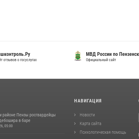
шконтроль.Ру
МВД России по Пензенск
т отзывов о госуслугах
Официальный сайт
И
НАВИГАЦИЯ
м районе Пензы росгвардейцы
Новости
дебошира в баре
Карта сайта
26, 05:00
Психологическая помощь