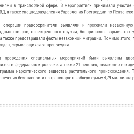
ниями в транспортной сфере. В мероприятиях принимали участие 
ВД, а также спецподразделения Управления Росгвардии по Пензенско
х операции правоохранители выявляли и пресекали незаконную
ндных товаров, огнестрельного оружия, боеприпасов, взрывчатых у
 а также предотвращали факты незаконной миграции. Помимо этого,
аждан, скрывающихся от правосудия.
д проведения специальных мероприятий были выявлены двое
ихся в федеральном розыске, а также 21 человек, незаконно наход
 грамма наркотического вещества растительного происхождения. 
печения безопасности на транспорте на общую сумму 4,79 миллиона р