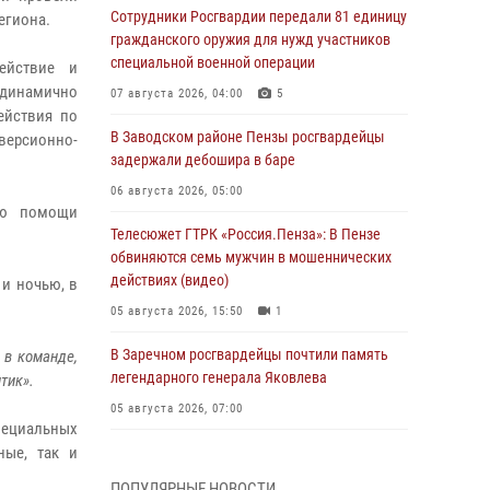
Сотрудники Росгвардии передали 81 единицу
егиона.
гражданского оружия для нужд участников
специальной военной операции
ействие и
динамично
07 августа 2026, 04:00
5
ействия по
В Заводском районе Пензы росгвардейцы
рсионно-
задержали дебошира в баре
06 августа 2026, 05:00
ию помощи
Телесюжет ГТРК «Россия.Пенза»: В Пензе
обвиняются семь мужчин в мошеннических
действиях (видео)
 и ночью, в
05 августа 2026, 15:50
1
В Заречном росгвардейцы почтили память
 в команде,
легендарного генерала Яковлева
тик».
05 августа 2026, 07:00
пециальных
ные, так и
Сотрудники пензенского ОМОН «Страж»
познакомили участников сборов «Гвардеец»
ПОПУЛЯРНЫЕ НОВОСТИ