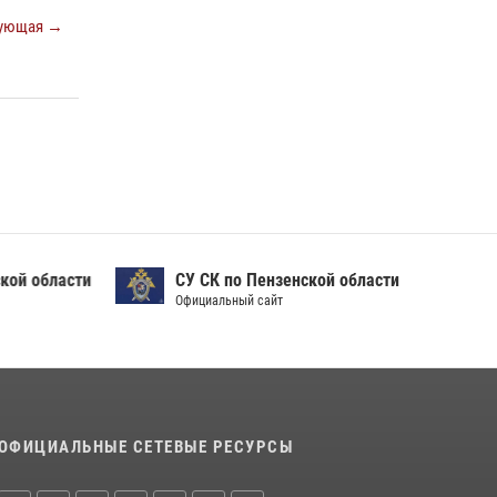
Сотрудники пензенского ОМОН «Страж»
ующая →
познакомили участников сборов «Гвардеец»
с вооружением и техникой Росгвардии
05 августа 2026, 06:15
6
Начальник Управления Росгвардии по
Пензенской области Павел Пучков посетил
55-й Всероссийский Лермонтовский праздник
поэзии в «Тарханах»
11 июля 2026, 10:00
2
ой области
СУ СК по Пензенской области
Официальный сайт
ОФИЦИАЛЬНЫЕ СЕТЕВЫЕ РЕСУРСЫ