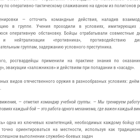
ку по оперативно-тактическому слаживанию на одном из полигонов р
енировки — отточить командные действия, наладив взаимод
ацию в группе. Учения проходили в условиях, имитирующих 
юся оперативную обстановку. Бойцы отрабатывали совместные д
 и нейтрализации «противника», противодействию диве
ательным группам, задержанию условного преступника.
ого, росгвардейцы применили на практике знания по оказан
у», эвакуации «заложников» и действиям при попадании в «засаду».
чных видов отечественного оружия в разнообразных условиях: днём
.
движения, — отметил командир учебной группы. — Мы тренируем работу
овиях каждый бой — это работа одного механизма, где важен каждый вин
ась» одна из ключевых компетенций, необходимых каждому бойцу с
 точно ориентироваться на местности, используя как традицион
успешном выполнении служебно-боевых задач