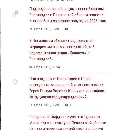
с вооружением и техникой Росгвардии
Подразделения вневедомственной охраны
05 августа 2026, 06:15
6
Росгвардии в Пензенской области подвели
итоги работы за первое полугодие 2026 года
В Пензе сотрудники Росгвардии оказали
помощь дезориентированному пенсионеру
28 июля 2026, 06:08
5
05 августа 2026, 04:00
В Пензенской области продолжаются
мероприятия в рамках всероссийской
В Пензе при силовой поддержке Росгвардии
ведомственной акции «Каникулы с
пресечена деятельность ОПГ,
Росгвардией»
маскировавшейся под реабилитационный
центр (видео)
09 июля 2026, 11:44
04 августа 2026, 07:05
4
1
При поддержке Росгвардии в Пензе
возводят мемориальный комплекс памяти
В Управлении Росгвардии по Пензенской
Героя России Валерия Канакина и погибших
области подвели итоги работы за первое
сотрудников спецподразделений
полугодие 2026 года
10 июля 2026, 05:00
1
04 августа 2026, 06:08
Спецназ Росгвардии обучил сотрудников
Росгвардия обеспечила безопасность
Министерства культуры Пензенской области
праздничных мероприятий в День ВДВ в
навыкам оказания первой помощи (видео)
Пензе