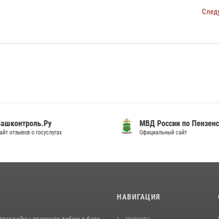
След
шконтроль.Ру
МВД России по Пензенск
т отзывов о госуслугах
Официальный сайт
И
НАВИГАЦИЯ