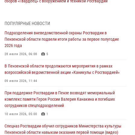
сборов «Гвардеец» с вооружением и техникой Росгвардии
05 августа 2026, 06:15
6
В Пензе сотрудники Росгвардии оказали помощь
ПОПУЛЯРНЫЕ НОВОСТИ
дезориентированному пенсионеру
Подразделения вневедомственной охраны Росгвардии в
05 августа 2026, 04:00
Пензенской области подвели итоги работы за первое полугодие
2026 года
В Пензе при силовой поддержке Росгвардии пресечена
деятельность ОПГ, маскировавшейся под реабилитационный центр
28 июля 2026, 06:08
5
(видео)
В Пензенской области продолжаются мероприятия в рамках
04 августа 2026, 07:05
4
1
всероссийской ведомственной акции «Каникулы с Росгвардией»
В Управлении Росгвардии по Пензенской области подвели итоги
09 июля 2026, 11:44
работы за первое полугодие 2026 года
При поддержке Росгвардии в Пензе возводят мемориальный
04 августа 2026, 06:08
комплекс памяти Героя России Валерия Канакина и погибших
сотрудников спецподразделений
Росгвардия обеспечила безопасность праздничных мероприятий в
День ВДВ в Пензе
10 июля 2026, 05:00
1
03 августа 2026, 07:14
1
Спецназ Росгвардии обучил сотрудников Министерства культуры
Пензенской области навыкам оказания первой помощи (видео)