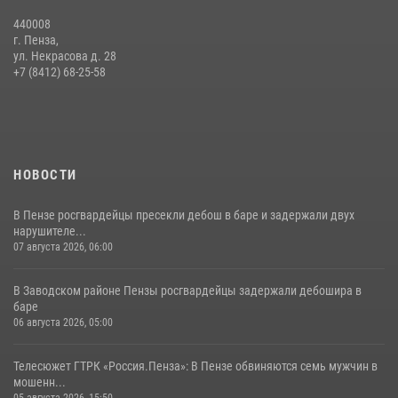
05 августа 2026, 06:15
6
440008
г. Пенза,
Начальник Управления Росгвардии по Пензенской области Павел
ул. Некрасова д. 28
Пучков посетил 55-й Всероссийский Лермонтовский праздник
+7 (8412) 68-25-58
поэзии в «Тарханах»
11 июля 2026, 10:00
2
НОВОСТИ
В Пензе росгвардейцы пресекли дебош в баре и задержали двух
нарушителе...
07 августа 2026, 06:00
В Заводском районе Пензы росгвардейцы задержали дебошира в
баре
06 августа 2026, 05:00
Телесюжет ГТРК «Россия.Пенза»: В Пензе обвиняются семь мужчин в
мошенн...
05 августа 2026, 15:50