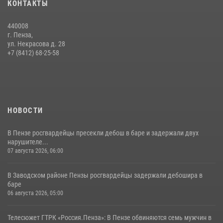
КОНТАКТЫ
сборов «Гвардеец» с вооружением и техникой Росгвардии
05 августа 2026, 06:15
6
440008
г. Пенза,
Начальник Управления Росгвардии по Пензенской области Павел
ул. Некрасова д. 28
Пучков посетил 55-й Всероссийский Лермонтовский праздник
+7 (8412) 68-25-58
поэзии в «Тарханах»
11 июля 2026, 10:00
2
НОВОСТИ
В Пензе росгвардейцы пресекли дебош в баре и задержали двух
нарушителе...
07 августа 2026, 06:00
В Заводском районе Пензы росгвардейцы задержали дебошира в
баре
06 августа 2026, 05:00
Телесюжет ГТРК «Россия.Пенза»: В Пензе обвиняются семь мужчин в