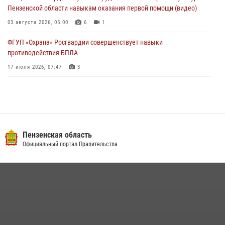
Пензенской области навыкам оказания первой помощи (видео)
03 августа 2026, 05:00
6
1
ФГУП «Охрана» Росгвардии совершенствует навыки
противодействия БПЛА
17 июля 2026, 07:47
3
Военнослужащие Росгвардии в Заречном приняли участие в
просветительской лекции Общества «Знание»
16 июля 2026, 05:00
2
Пензенский спецназ Росгвардии готовит студентов к окружному
Пензенская область
этапу «Зарницы 2.0» (видео)
Официальный портал Правительства
10 июля 2026, 06:01
6
1
Интервью с сотрудником службы ОМОН: как проходит день на
службе
15 июля 2026, 07:00
Сотрудники пензенского ОМОН «Страж» познакомили участников