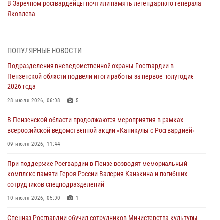
В Заречном росгвардейцы почтили память легендарного генерала
Яковлева
05 августа 2026, 07:00
Сотрудники пензенского ОМОН «Страж» познакомили участников
ПОПУЛЯРНЫЕ НОВОСТИ
сборов «Гвардеец» с вооружением и техникой Росгвардии
Подразделения вневедомственной охраны Росгвардии в
05 августа 2026, 06:15
6
Пензенской области подвели итоги работы за первое полугодие
2026 года
В Пензе сотрудники Росгвардии оказали помощь
дезориентированному пенсионеру
28 июля 2026, 06:08
5
05 августа 2026, 04:00
В Пензенской области продолжаются мероприятия в рамках
всероссийской ведомственной акции «Каникулы с Росгвардией»
В Пензе при силовой поддержке Росгвардии пресечена
деятельность ОПГ, маскировавшейся под реабилитационный центр
09 июля 2026, 11:44
(видео)
При поддержке Росгвардии в Пензе возводят мемориальный
04 августа 2026, 07:05
4
1
комплекс памяти Героя России Валерия Канакина и погибших
сотрудников спецподразделений
В Управлении Росгвардии по Пензенской области подвели итоги
работы за первое полугодие 2026 года
10 июля 2026, 05:00
1
04 августа 2026, 06:08
Спецназ Росгвардии обучил сотрудников Министерства культуры