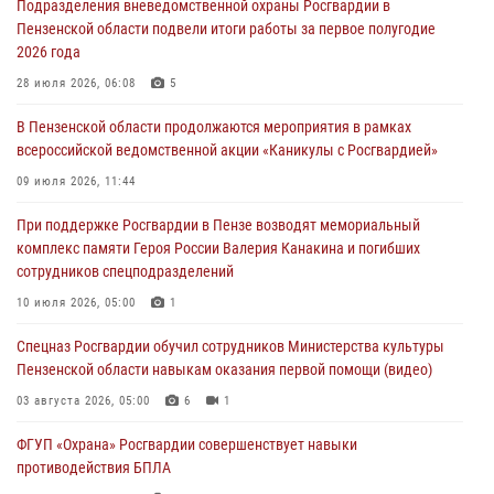
Подразделения вневедомственной охраны Росгвардии в
работы за первое полугодие 2026 года
Пензенской области подвели итоги работы за первое полугодие
04 августа 2026, 06:08
2026 года
Росгвардия обеспечила безопасность праздничных мероприятий в
28 июля 2026, 06:08
5
День ВДВ в Пензе
В Пензенской области продолжаются мероприятия в рамках
03 августа 2026, 07:14
1
всероссийской ведомственной акции «Каникулы с Росгвардией»
В Пензе сотрудники Росгвардии задержали мужчину, который
09 июля 2026, 11:44
криками и нецензурной бранью напугал жильцов многоквартирного
При поддержке Росгвардии в Пензе возводят мемориальный
дома
комплекс памяти Героя России Валерия Канакина и погибших
03 августа 2026, 05:59
сотрудников спецподразделений
Росгвардейцы Пензенской области отмечают 35-летие дежурной
10 июля 2026, 05:00
1
службы
Спецназ Росгвардии обучил сотрудников Министерства культуры
03 августа 2026, 05:15
Пензенской области навыкам оказания первой помощи (видео)
03 августа 2026, 05:00
6
1
ФГУП «Охрана» Росгвардии совершенствует навыки
противодействия БПЛА