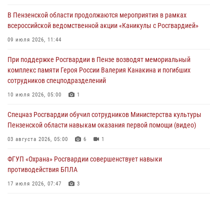
День ВДВ в Пензе
В Пензенской области продолжаются мероприятия в рамках
03 августа 2026, 07:14
1
всероссийской ведомственной акции «Каникулы с Росгвардией»
В Пензе сотрудники Росгвардии задержали мужчину, который
09 июля 2026, 11:44
криками и нецензурной бранью напугал жильцов многоквартирного
При поддержке Росгвардии в Пензе возводят мемориальный
дома
комплекс памяти Героя России Валерия Канакина и погибших
03 августа 2026, 05:59
сотрудников спецподразделений
Росгвардейцы Пензенской области отмечают 35-летие дежурной
10 июля 2026, 05:00
1
службы
Спецназ Росгвардии обучил сотрудников Министерства культуры
03 августа 2026, 05:15
Пензенской области навыкам оказания первой помощи (видео)
03 августа 2026, 05:00
6
1
ФГУП «Охрана» Росгвардии совершенствует навыки
противодействия БПЛА
17 июля 2026, 07:47
3
Военнослужащие Росгвардии в Заречном приняли участие в
просветительской лекции Общества «Знание»