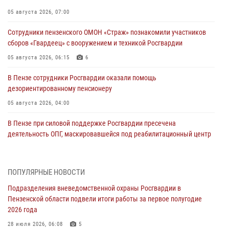
05 августа 2026, 07:00
Сотрудники пензенского ОМОН «Страж» познакомили участников
сборов «Гвардеец» с вооружением и техникой Росгвардии
05 августа 2026, 06:15
6
В Пензе сотрудники Росгвардии оказали помощь
дезориентированному пенсионеру
05 августа 2026, 04:00
В Пензе при силовой поддержке Росгвардии пресечена
деятельность ОПГ, маскировавшейся под реабилитационный центр
(видео)
04 августа 2026, 07:05
4
1
ПОПУЛЯРНЫЕ НОВОСТИ
В Управлении Росгвардии по Пензенской области подвели итоги
Подразделения вневедомственной охраны Росгвардии в
работы за первое полугодие 2026 года
Пензенской области подвели итоги работы за первое полугодие
04 августа 2026, 06:08
2026 года
Росгвардия обеспечила безопасность праздничных мероприятий в
28 июля 2026, 06:08
5