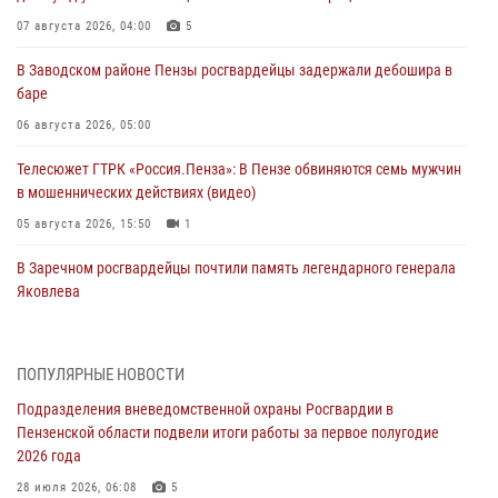
07 августа 2026, 04:00
5
В Заводском районе Пензы росгвардейцы задержали дебошира в
баре
06 августа 2026, 05:00
Телесюжет ГТРК «Россия.Пенза»: В Пензе обвиняются семь мужчин
в мошеннических действиях (видео)
05 августа 2026, 15:50
1
В Заречном росгвардейцы почтили память легендарного генерала
Яковлева
05 августа 2026, 07:00
Сотрудники пензенского ОМОН «Страж» познакомили участников
ПОПУЛЯРНЫЕ НОВОСТИ
сборов «Гвардеец» с вооружением и техникой Росгвардии
Подразделения вневедомственной охраны Росгвардии в
05 августа 2026, 06:15
6
Пензенской области подвели итоги работы за первое полугодие
2026 года
В Пензе сотрудники Росгвардии оказали помощь
дезориентированному пенсионеру
28 июля 2026, 06:08
5