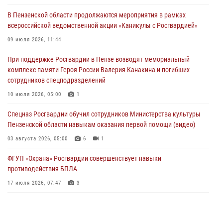
05 августа 2026, 04:00
В Пензенской области продолжаются мероприятия в рамках
всероссийской ведомственной акции «Каникулы с Росгвардией»
В Пензе при силовой поддержке Росгвардии пресечена
деятельность ОПГ, маскировавшейся под реабилитационный центр
09 июля 2026, 11:44
(видео)
При поддержке Росгвардии в Пензе возводят мемориальный
04 августа 2026, 07:05
4
1
комплекс памяти Героя России Валерия Канакина и погибших
сотрудников спецподразделений
В Управлении Росгвардии по Пензенской области подвели итоги
работы за первое полугодие 2026 года
10 июля 2026, 05:00
1
04 августа 2026, 06:08
Спецназ Росгвардии обучил сотрудников Министерства культуры
Пензенской области навыкам оказания первой помощи (видео)
03 августа 2026, 05:00
6
1
ФГУП «Охрана» Росгвардии совершенствует навыки
противодействия БПЛА
17 июля 2026, 07:47
3
Пензенский спецназ Росгвардии готовит студентов к окружному
этапу «Зарницы 2.0» (видео)