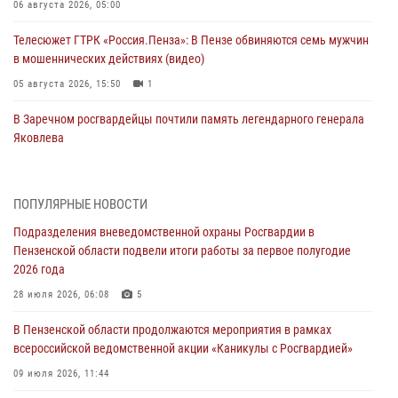
06 августа 2026, 05:00
Телесюжет ГТРК «Россия.Пенза»: В Пензе обвиняются семь мужчин
в мошеннических действиях (видео)
05 августа 2026, 15:50
1
В Заречном росгвардейцы почтили память легендарного генерала
Яковлева
05 августа 2026, 07:00
Сотрудники пензенского ОМОН «Страж» познакомили участников
ПОПУЛЯРНЫЕ НОВОСТИ
сборов «Гвардеец» с вооружением и техникой Росгвардии
Подразделения вневедомственной охраны Росгвардии в
05 августа 2026, 06:15
6
Пензенской области подвели итоги работы за первое полугодие
2026 года
В Пензе сотрудники Росгвардии оказали помощь
дезориентированному пенсионеру
28 июля 2026, 06:08
5
05 августа 2026, 04:00
В Пензенской области продолжаются мероприятия в рамках
всероссийской ведомственной акции «Каникулы с Росгвардией»
В Пензе при силовой поддержке Росгвардии пресечена
деятельность ОПГ, маскировавшейся под реабилитационный центр
09 июля 2026, 11:44
(видео)