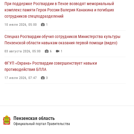
При поддержке Росгвардии в Пензе возводят мемориальный
04 августа 2026, 07:05
4
1
комплекс памяти Героя России Валерия Канакина и погибших
сотрудников спецподразделений
В Управлении Росгвардии по Пензенской области подвели итоги
работы за первое полугодие 2026 года
10 июля 2026, 05:00
1
04 августа 2026, 06:08
Спецназ Росгвардии обучил сотрудников Министерства культуры
Пензенской области навыкам оказания первой помощи (видео)
03 августа 2026, 05:00
6
1
ФГУП «Охрана» Росгвардии совершенствует навыки
противодействия БПЛА
17 июля 2026, 07:47
3
Пензенский спецназ Росгвардии готовит студентов к окружному
этапу «Зарницы 2.0» (видео)
10 июля 2026, 06:01
6
1
Военнослужащие Росгвардии в Заречном приняли участие в
Пензенская область
просветительской лекции Общества «Знание»
Официальный портал Правительства
16 июля 2026, 05:00
2