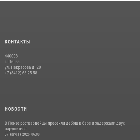
Интервью с сотрудником службы ОМОН: как проходит день на
службе
15 июля 2026, 07:00
Сотрудники пензенского ОМОН «Страж» познакомили участников
КОНТАКТЫ
сборов «Гвардеец» с вооружением и техникой Росгвардии
05 августа 2026, 06:15
6
440008
г. Пенза,
Начальник Управления Росгвардии по Пензенской области Павел
ул. Некрасова д. 28
Пучков посетил 55-й Всероссийский Лермонтовский праздник
+7 (8412) 68-25-58
поэзии в «Тарханах»
11 июля 2026, 10:00
2
НОВОСТИ
В Пензе росгвардейцы пресекли дебош в баре и задержали двух
нарушителе...
07 августа 2026, 06:00