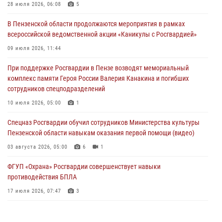
деятельность ОПГ, маскировавшейся под реабилитационный центр
28 июля 2026, 06:08
5
(видео)
В Пензенской области продолжаются мероприятия в рамках
04 августа 2026, 07:05
4
1
всероссийской ведомственной акции «Каникулы с Росгвардией»
В Управлении Росгвардии по Пензенской области подвели итоги
09 июля 2026, 11:44
работы за первое полугодие 2026 года
При поддержке Росгвардии в Пензе возводят мемориальный
04 августа 2026, 06:08
комплекс памяти Героя России Валерия Канакина и погибших
сотрудников спецподразделений
Росгвардия обеспечила безопасность праздничных мероприятий в
День ВДВ в Пензе
10 июля 2026, 05:00
1
03 августа 2026, 07:14
1
Спецназ Росгвардии обучил сотрудников Министерства культуры
Пензенской области навыкам оказания первой помощи (видео)
03 августа 2026, 05:00
6
1
ФГУП «Охрана» Росгвардии совершенствует навыки
противодействия БПЛА
17 июля 2026, 07:47
3
Пензенский спецназ Росгвардии готовит студентов к окружному
этапу «Зарницы 2.0» (видео)