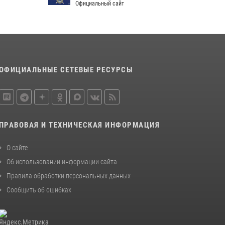
Официальный сайт
Сотрудники пензенского ОМОН «Страж»
познакомили участников сборов «Гвардеец»
с вооружением и техникой Росгвардии
05 августа 2026, 06:15
6
Начальник Управления Росгвардии по
ОФИЦИАЛЬНЫЕ СЕТЕВЫЕ РЕСУРСЫ
Пензенской области Павел Пучков посетил
55-й Всероссийский Лермонтовский праздник
поэзии в «Тарханах»
11 июля 2026, 10:00
2
ПРАВОВАЯ И ТЕХНИЧЕСКАЯ ИНФОРМАЦИЯ
О сайте
Об использовании информации сайта
Правила обработки персональных данных
Сообщить об ошибках