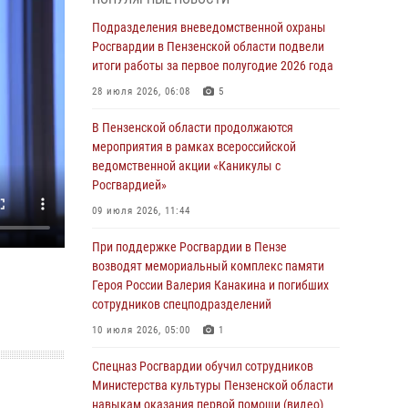
с вооружением и техникой Росгвардии
Подразделения вневедомственной охраны
05 августа 2026, 06:15
6
Росгвардии в Пензенской области подвели
итоги работы за первое полугодие 2026 года
В Пензе сотрудники Росгвардии оказали
помощь дезориентированному пенсионеру
28 июля 2026, 06:08
5
05 августа 2026, 04:00
В Пензенской области продолжаются
мероприятия в рамках всероссийской
В Пензе при силовой поддержке Росгвардии
ведомственной акции «Каникулы с
пресечена деятельность ОПГ,
Росгвардией»
маскировавшейся под реабилитационный
центр (видео)
09 июля 2026, 11:44
04 августа 2026, 07:05
4
1
При поддержке Росгвардии в Пензе
возводят мемориальный комплекс памяти
В Управлении Росгвардии по Пензенской
Героя России Валерия Канакина и погибших
области подвели итоги работы за первое
сотрудников спецподразделений
полугодие 2026 года
10 июля 2026, 05:00
1
04 августа 2026, 06:08
Спецназ Росгвардии обучил сотрудников
Росгвардия обеспечила безопасность
Министерства культуры Пензенской области
праздничных мероприятий в День ВДВ в
навыкам оказания первой помощи (видео)
Пензе