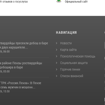
т отзывов о госуслугах
Официальный сайт
И
НАВИГАЦИЯ
сгвардейцы пресекли дебош в баре
Новости
 двух нарушителе...
Карта сайта
26, 06:00
Психологическая помощь
Социальная защита
м районе Пензы росгвардейцы
дебошира в баре
Горячие линии
26, 05:00
Список вакансий
ГТРК «Россия.Пенза»: В Пензе
 семь мужчин в мошенн...
26, 15:50