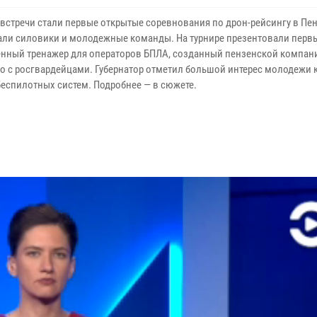
встречи стали первые открытые соревнования по дрон-рейсингу в Пен
али силовики и молодежные команды. На турнире презентовали перв
енный тренажер для операторов БПЛА, созданный пензенской компан
о с росгвардейцами. Губернатор отметил большой интерес молодежи к
беспилотных систем. Подробнее — в сюжете.