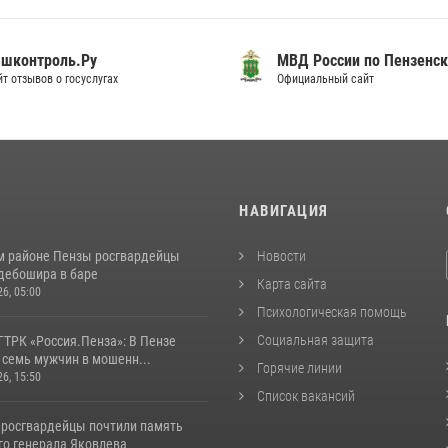
шконтроль.Ру
МВД России по Пензенск
т отзывов о госуслугах
Официальный сайт
И
НАВИГАЦИЯ
м районе Пензы росгвардейцы
Новости
дебошира в баре
Карта сайта
26, 05:00
Психологическая помощь
Социальная защита
ГТРК «Россия.Пенза»: В Пензе
 семь мужчин в мошенн...
Горячие линии
26, 15:50
Список вакансий
 росгвардейцы почтили память
го генерала Яковлева