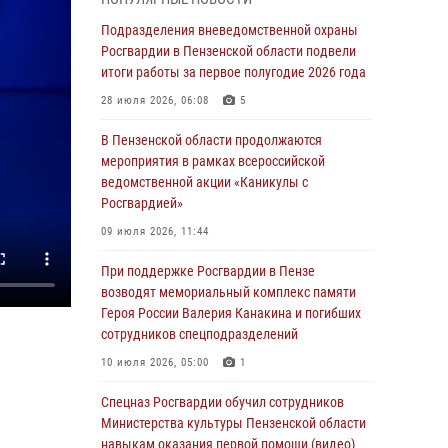
маскировавшейся под реабилитационный
центр (видео)
Подразделения вневедомственной охраны
Росгвардии в Пензенской области подвели
04 августа 2026, 07:05
4
1
итоги работы за первое полугодие 2026 года
В Управлении Росгвардии по Пензенской
28 июля 2026, 06:08
5
области подвели итоги работы за первое
полугодие 2026 года
В Пензенской области продолжаются
мероприятия в рамках всероссийской
04 августа 2026, 06:08
ведомственной акции «Каникулы с
Росгвардией»
Росгвардия обеспечила безопасность
праздничных мероприятий в День ВДВ в
09 июля 2026, 11:44
Пензе
При поддержке Росгвардии в Пензе
03 августа 2026, 07:14
1
возводят мемориальный комплекс памяти
Героя России Валерия Канакина и погибших
В Пензе сотрудники Росгвардии задержали
сотрудников спецподразделений
мужчину, который криками и нецензурной
бранью напугал жильцов многоквартирного
10 июля 2026, 05:00
1
дома
Спецназ Росгвардии обучил сотрудников
03 августа 2026, 05:59
Министерства культуры Пензенской области
навыкам оказания первой помощи (видео)
Росгвардейцы Пензенской области отмечают