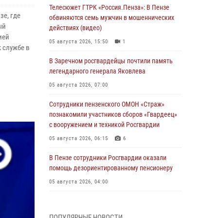
Телесюжет ГТРК «Россия.Пенза»: В Пензе
зе, где
обвиняются семь мужчин в мошеннических
ый
действиях (видео)
ией
05 августа 2026, 15:50
1
 службе в
В Заречном росгвардейцы почтили память
легендарного генерала Яковлева
05 августа 2026, 07:00
Сотрудники пензенского ОМОН «Страж»
познакомили участников сборов «Гвардеец»
с вооружением и техникой Росгвардии
05 августа 2026, 06:15
6
В Пензе сотрудники Росгвардии оказали
помощь дезориентированному пенсионеру
05 августа 2026, 04:00
В Пензе при силовой поддержке Росгвардии
пресечена деятельность ОПГ,
ПОПУЛЯРНЫЕ НОВОСТИ