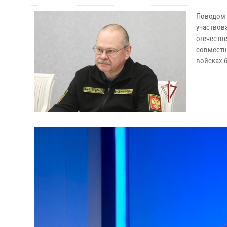
Поводом 
участвов
отечеств
совместн
войсках 