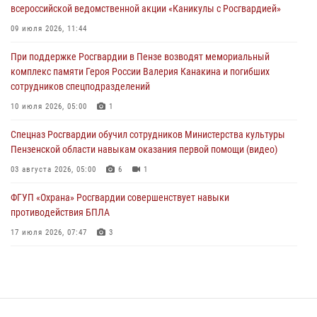
04 августа 2026, 07:05
4
1
всероссийской ведомственной акции «Каникулы с Росгвардией»
В Управлении Росгвардии по Пензенской области подвели итоги
09 июля 2026, 11:44
работы за первое полугодие 2026 года
При поддержке Росгвардии в Пензе возводят мемориальный
04 августа 2026, 06:08
комплекс памяти Героя России Валерия Канакина и погибших
сотрудников спецподразделений
Росгвардия обеспечила безопасность праздничных мероприятий в
День ВДВ в Пензе
10 июля 2026, 05:00
1
03 августа 2026, 07:14
1
Спецназ Росгвардии обучил сотрудников Министерства культуры
Пензенской области навыкам оказания первой помощи (видео)
03 августа 2026, 05:00
6
1
ФГУП «Охрана» Росгвардии совершенствует навыки
противодействия БПЛА
17 июля 2026, 07:47
3
Военнослужащие Росгвардии в Заречном приняли участие в
просветительской лекции Общества «Знание»
16 июля 2026, 05:00
2