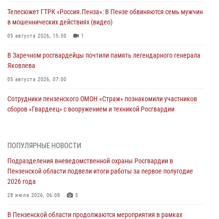
Телесюжет ГТРК «Россия.Пенза»: В Пензе обвиняются семь мужчин
в мошеннических действиях (видео)
05 августа 2026, 15:50
1
В Заречном росгвардейцы почтили память легендарного генерала
Яковлева
05 августа 2026, 07:00
Сотрудники пензенского ОМОН «Страж» познакомили участников
сборов «Гвардеец» с вооружением и техникой Росгвардии
05 августа 2026, 06:15
6
В Пензе сотрудники Росгвардии оказали помощь
ПОПУЛЯРНЫЕ НОВОСТИ
дезориентированному пенсионеру
Подразделения вневедомственной охраны Росгвардии в
05 августа 2026, 04:00
Пензенской области подвели итоги работы за первое полугодие
2026 года
В Пензе при силовой поддержке Росгвардии пресечена
деятельность ОПГ, маскировавшейся под реабилитационный центр
28 июля 2026, 06:08
5
(видео)
В Пензенской области продолжаются мероприятия в рамках