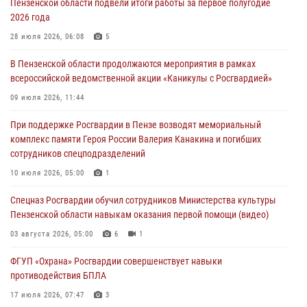
Пензенской области подвели итоги работы за первое полугодие
2026 года
В Пензе при силовой поддержке Росгвардии пресечена
деятельность ОПГ, маскировавшейся под реабилитационный центр
28 июля 2026, 06:08
5
(видео)
В Пензенской области продолжаются мероприятия в рамках
04 августа 2026, 07:05
4
1
всероссийской ведомственной акции «Каникулы с Росгвардией»
В Управлении Росгвардии по Пензенской области подвели итоги
09 июля 2026, 11:44
работы за первое полугодие 2026 года
При поддержке Росгвардии в Пензе возводят мемориальный
04 августа 2026, 06:08
комплекс памяти Героя России Валерия Канакина и погибших
сотрудников спецподразделений
Росгвардия обеспечила безопасность праздничных мероприятий в
День ВДВ в Пензе
10 июля 2026, 05:00
1
03 августа 2026, 07:14
1
Спецназ Росгвардии обучил сотрудников Министерства культуры
Пензенской области навыкам оказания первой помощи (видео)
03 августа 2026, 05:00
6
1
ФГУП «Охрана» Росгвардии совершенствует навыки
противодействия БПЛА
17 июля 2026, 07:47
3