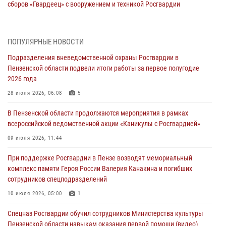
сборов «Гвардеец» с вооружением и техникой Росгвардии
05 августа 2026, 06:15
6
В Пензе сотрудники Росгвардии оказали помощь
ПОПУЛЯРНЫЕ НОВОСТИ
дезориентированному пенсионеру
Подразделения вневедомственной охраны Росгвардии в
05 августа 2026, 04:00
Пензенской области подвели итоги работы за первое полугодие
2026 года
В Пензе при силовой поддержке Росгвардии пресечена
деятельность ОПГ, маскировавшейся под реабилитационный центр
28 июля 2026, 06:08
5
(видео)
В Пензенской области продолжаются мероприятия в рамках
04 августа 2026, 07:05
4
1
всероссийской ведомственной акции «Каникулы с Росгвардией»
В Управлении Росгвардии по Пензенской области подвели итоги
09 июля 2026, 11:44
работы за первое полугодие 2026 года
При поддержке Росгвардии в Пензе возводят мемориальный
04 августа 2026, 06:08
комплекс памяти Героя России Валерия Канакина и погибших
сотрудников спецподразделений
Росгвардия обеспечила безопасность праздничных мероприятий в
День ВДВ в Пензе
10 июля 2026, 05:00
1
03 августа 2026, 07:14
1
Спецназ Росгвардии обучил сотрудников Министерства культуры
Пензенской области навыкам оказания первой помощи (видео)