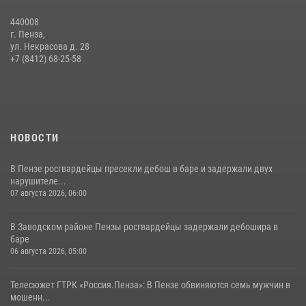
05 августа 2026, 06:15
6
440008
г. Пенза,
Начальник Управления Росгвардии по Пензенской области Павел
ул. Некрасова д. 28
Пучков посетил 55-й Всероссийский Лермонтовский праздник
+7 (8412) 68-25-58
поэзии в «Тарханах»
11 июля 2026, 10:00
2
НОВОСТИ
В Пензе росгвардейцы пресекли дебош в баре и задержали двух
нарушителе...
07 августа 2026, 06:00
В Заводском районе Пензы росгвардейцы задержали дебошира в
баре
06 августа 2026, 05:00
Телесюжет ГТРК «Россия.Пенза»: В Пензе обвиняются семь мужчин в
мошенн...