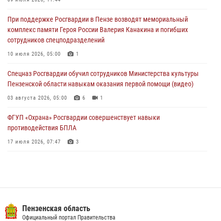
дезориентированному пенсионеру
05 августа 2026, 04:00
При поддержке Росгвардии в Пензе возводят мемориальный
комплекс памяти Героя России Валерия Канакина и погибших
В Пензе при силовой поддержке Росгвардии пресечена
сотрудников спецподразделений
деятельность ОПГ, маскировавшейся под реабилитационный центр
(видео)
10 июля 2026, 05:00
1
04 августа 2026, 07:05
4
1
Спецназ Росгвардии обучил сотрудников Министерства культуры
Пензенской области навыкам оказания первой помощи (видео)
03 августа 2026, 05:00
6
1
ФГУП «Охрана» Росгвардии совершенствует навыки
противодействия БПЛА
17 июля 2026, 07:47
3
Военнослужащие Росгвардии в Заречном приняли участие в
просветительской лекции Общества «Знание»
16 июля 2026, 05:00
2
Пензенский спецназ Росгвардии готовит студентов к окружному
Пензенская область
этапу «Зарницы 2.0» (видео)
Официальный портал Правительства