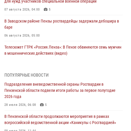
для нужд участников специальной военной операции
07 августа 2026, 04:00
5
В Заводском районе Пензы росгвардейцы задержали дебошира в
баре
06 августа 2026, 05:00
Телесюжет ГТРК «Россия.Пенза»: В Пензе обвиняются семь мужчин
в мошеннических действиях (видео)
05 августа 2026, 15:50
1
В Заречном росгвардейцы почтили память легендарного генерала
ПОПУЛЯРНЫЕ НОВОСТИ
Яковлева
Подразделения вневедомственной охраны Росгвардии в
05 августа 2026, 07:00
Пензенской области подвели итоги работы за первое полугодие
2026 года
Сотрудники пензенского ОМОН «Страж» познакомили участников
сборов «Гвардеец» с вооружением и техникой Росгвардии
28 июля 2026, 06:08
5
05 августа 2026, 06:15
6
В Пензенской области продолжаются мероприятия в рамках
всероссийской ведомственной акции «Каникулы с Росгвардией»
В Пензе сотрудники Росгвардии оказали помощь
09 июля 2026, 11:44