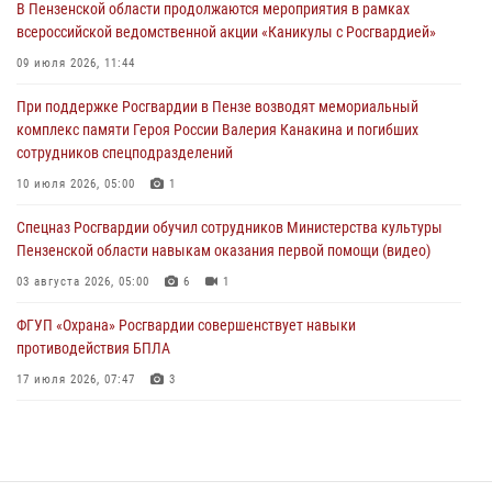
В Пензенской области продолжаются мероприятия в рамках
всероссийской ведомственной акции «Каникулы с Росгвардией»
В Пензе при силовой поддержке Росгвардии пресечена
деятельность ОПГ, маскировавшейся под реабилитационный центр
09 июля 2026, 11:44
(видео)
При поддержке Росгвардии в Пензе возводят мемориальный
04 августа 2026, 07:05
4
1
комплекс памяти Героя России Валерия Канакина и погибших
сотрудников спецподразделений
В Управлении Росгвардии по Пензенской области подвели итоги
работы за первое полугодие 2026 года
10 июля 2026, 05:00
1
04 августа 2026, 06:08
Спецназ Росгвардии обучил сотрудников Министерства культуры
Пензенской области навыкам оказания первой помощи (видео)
03 августа 2026, 05:00
6
1
ФГУП «Охрана» Росгвардии совершенствует навыки
противодействия БПЛА
17 июля 2026, 07:47
3
Пензенский спецназ Росгвардии готовит студентов к окружному
этапу «Зарницы 2.0» (видео)
10 июля 2026, 06:01
6
1