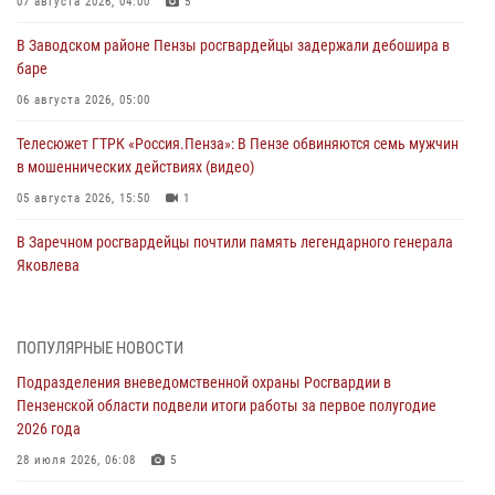
07 августа 2026, 04:00
5
В Заводском районе Пензы росгвардейцы задержали дебошира в
баре
06 августа 2026, 05:00
Телесюжет ГТРК «Россия.Пенза»: В Пензе обвиняются семь мужчин
в мошеннических действиях (видео)
05 августа 2026, 15:50
1
В Заречном росгвардейцы почтили память легендарного генерала
Яковлева
05 августа 2026, 07:00
Сотрудники пензенского ОМОН «Страж» познакомили участников
ПОПУЛЯРНЫЕ НОВОСТИ
сборов «Гвардеец» с вооружением и техникой Росгвардии
Подразделения вневедомственной охраны Росгвардии в
05 августа 2026, 06:15
6
Пензенской области подвели итоги работы за первое полугодие
2026 года
В Пензе сотрудники Росгвардии оказали помощь
дезориентированному пенсионеру
28 июля 2026, 06:08
5
05 августа 2026, 04:00