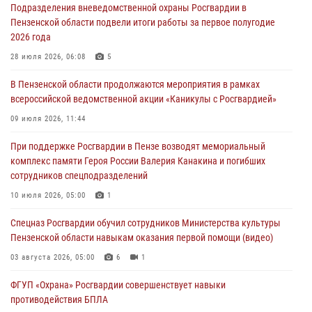
Подразделения вневедомственной охраны Росгвардии в
05 августа 2026, 04:00
Пензенской области подвели итоги работы за первое полугодие
2026 года
В Пензе при силовой поддержке Росгвардии пресечена
деятельность ОПГ, маскировавшейся под реабилитационный центр
28 июля 2026, 06:08
5
(видео)
В Пензенской области продолжаются мероприятия в рамках
04 августа 2026, 07:05
4
1
всероссийской ведомственной акции «Каникулы с Росгвардией»
В Управлении Росгвардии по Пензенской области подвели итоги
09 июля 2026, 11:44
работы за первое полугодие 2026 года
При поддержке Росгвардии в Пензе возводят мемориальный
04 августа 2026, 06:08
комплекс памяти Героя России Валерия Канакина и погибших
сотрудников спецподразделений
Росгвардия обеспечила безопасность праздничных мероприятий в
День ВДВ в Пензе
10 июля 2026, 05:00
1
03 августа 2026, 07:14
1
Спецназ Росгвардии обучил сотрудников Министерства культуры
Пензенской области навыкам оказания первой помощи (видео)
03 августа 2026, 05:00
6
1
ФГУП «Охрана» Росгвардии совершенствует навыки
противодействия БПЛА