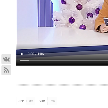
ЛРР
350
ОВО
1932