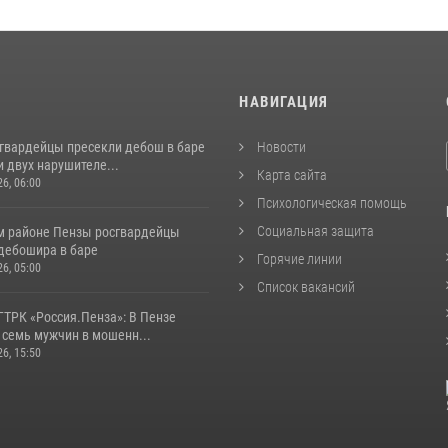
И
НАВИГАЦИЯ
сгвардейцы пресекли дебош в баре
Новости
 двух нарушителе...
Карта сайта
26, 06:00
Психологическая помощь
Социальная защита
м районе Пензы росгвардейцы
дебошира в баре
Горячие линии
26, 05:00
Список вакансий
ГТРК «Россия.Пенза»: В Пензе
 семь мужчин в мошенн...
26, 15:50