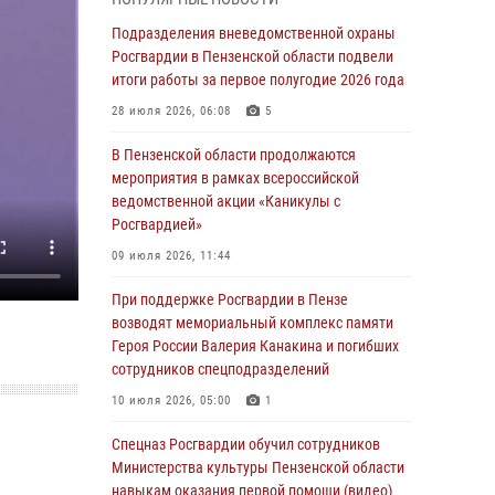
с вооружением и техникой Росгвардии
Подразделения вневедомственной охраны
05 августа 2026, 06:15
6
Росгвардии в Пензенской области подвели
итоги работы за первое полугодие 2026 года
В Пензе сотрудники Росгвардии оказали
помощь дезориентированному пенсионеру
28 июля 2026, 06:08
5
05 августа 2026, 04:00
В Пензенской области продолжаются
мероприятия в рамках всероссийской
В Пензе при силовой поддержке Росгвардии
ведомственной акции «Каникулы с
пресечена деятельность ОПГ,
Росгвардией»
маскировавшейся под реабилитационный
центр (видео)
09 июля 2026, 11:44
04 августа 2026, 07:05
4
1
При поддержке Росгвардии в Пензе
возводят мемориальный комплекс памяти
В Управлении Росгвардии по Пензенской
Героя России Валерия Канакина и погибших
области подвели итоги работы за первое
сотрудников спецподразделений
полугодие 2026 года
10 июля 2026, 05:00
1
04 августа 2026, 06:08
Спецназ Росгвардии обучил сотрудников
Росгвардия обеспечила безопасность
Министерства культуры Пензенской области
праздничных мероприятий в День ВДВ в
навыкам оказания первой помощи (видео)
Пензе