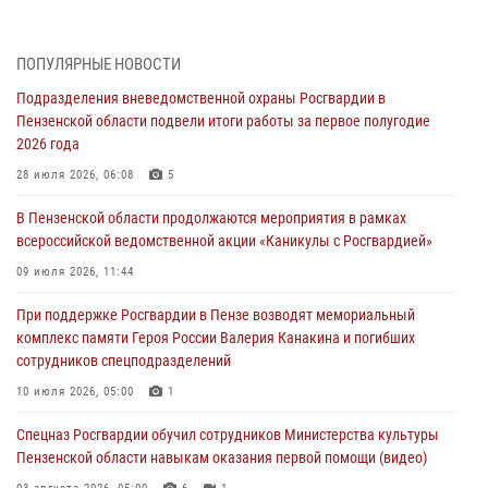
(видео)
04 августа 2026, 07:05
4
1
ПОПУЛЯРНЫЕ НОВОСТИ
В Управлении Росгвардии по Пензенской области подвели итоги
Подразделения вневедомственной охраны Росгвардии в
работы за первое полугодие 2026 года
Пензенской области подвели итоги работы за первое полугодие
04 августа 2026, 06:08
2026 года
Росгвардия обеспечила безопасность праздничных мероприятий в
28 июля 2026, 06:08
5
День ВДВ в Пензе
В Пензенской области продолжаются мероприятия в рамках
03 августа 2026, 07:14
1
всероссийской ведомственной акции «Каникулы с Росгвардией»
В Пензе сотрудники Росгвардии задержали мужчину, который
09 июля 2026, 11:44
криками и нецензурной бранью напугал жильцов многоквартирного
При поддержке Росгвардии в Пензе возводят мемориальный
дома
комплекс памяти Героя России Валерия Канакина и погибших
03 августа 2026, 05:59
сотрудников спецподразделений
Росгвардейцы Пензенской области отмечают 35-летие дежурной
10 июля 2026, 05:00
1
службы
Спецназ Росгвардии обучил сотрудников Министерства культуры
03 августа 2026, 05:15
Пензенской области навыкам оказания первой помощи (видео)