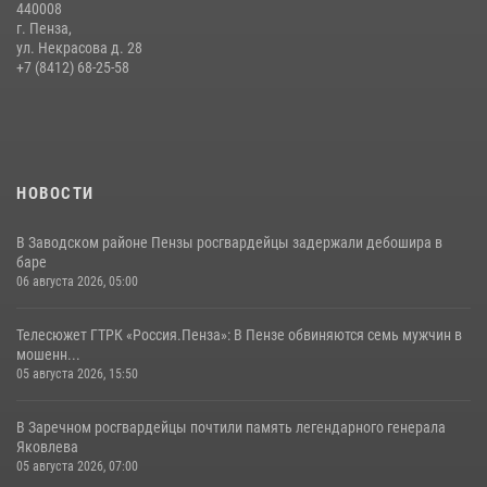
440008
11 июля 2026, 10:00
2
г. Пенза,
ул. Некрасова д. 28
В Пензе сотрудники Росгвардии обезвредили артиллерийский
+7 (8412) 68-25-58
боеприпас времен Великой Отечественной войны (видео)
13 июля 2026, 05:03
5
1
НОВОСТИ
В Заводском районе Пензы росгвардейцы задержали дебошира в
баре
06 августа 2026, 05:00
Телесюжет ГТРК «Россия.Пенза»: В Пензе обвиняются семь мужчин в
мошенн...
05 августа 2026, 15:50
В Заречном росгвардейцы почтили память легендарного генерала
Яковлева
05 августа 2026, 07:00