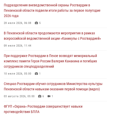
дезориентированному пенсионеру
Подразделения вневедомственной охраны Росгвардии в
05 августа 2026, 04:00
Пензенской области подвели итоги работы за первое полугодие
2026 года
В Пензе при силовой поддержке Росгвардии пресечена
деятельность ОПГ, маскировавшейся под реабилитационный центр
28 июля 2026, 06:08
5
(видео)
В Пензенской области продолжаются мероприятия в рамках
04 августа 2026, 07:05
4
1
всероссийской ведомственной акции «Каникулы с Росгвардией»
В Управлении Росгвардии по Пензенской области подвели итоги
09 июля 2026, 11:44
работы за первое полугодие 2026 года
При поддержке Росгвардии в Пензе возводят мемориальный
04 августа 2026, 06:08
комплекс памяти Героя России Валерия Канакина и погибших
сотрудников спецподразделений
Росгвардия обеспечила безопасность праздничных мероприятий в
День ВДВ в Пензе
10 июля 2026, 05:00
1
03 августа 2026, 07:14
1
Спецназ Росгвардии обучил сотрудников Министерства культуры
Пензенской области навыкам оказания первой помощи (видео)
03 августа 2026, 05:00
6
1
ФГУП «Охрана» Росгвардии совершенствует навыки
противодействия БПЛА