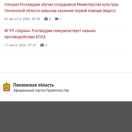
04 августа 2026, 07:05
4
1
Спецназ Росгвардии обучил сотрудников Министерства культуры
Пензенской области навыкам оказания первой помощи (видео)
03 августа 2026, 05:00
6
1
ФГУП «Охрана» Росгвардии совершенствует навыки
противодействия БПЛА
17 июля 2026, 07:47
3
Военнослужащие Росгвардии в Заречном приняли участие в
просветительской лекции Общества «Знание»
16 июля 2026, 05:00
2
Пензенский спецназ Росгвардии готовит студентов к окружному
Пензенская область
этапу «Зарницы 2.0» (видео)
Официальный портал Правительства
10 июля 2026, 06:01
6
1
Интервью с сотрудником службы ОМОН: как проходит день на
службе
15 июля 2026, 07:00