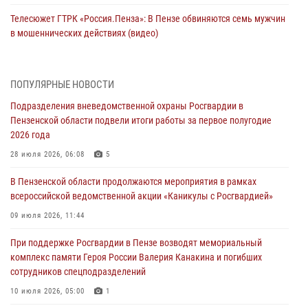
Телесюжет ГТРК «Россия.Пенза»: В Пензе обвиняются семь мужчин
в мошеннических действиях (видео)
05 августа 2026, 15:50
1
В Заречном росгвардейцы почтили память легендарного генерала
ПОПУЛЯРНЫЕ НОВОСТИ
Яковлева
Подразделения вневедомственной охраны Росгвардии в
05 августа 2026, 07:00
Пензенской области подвели итоги работы за первое полугодие
2026 года
Сотрудники пензенского ОМОН «Страж» познакомили участников
сборов «Гвардеец» с вооружением и техникой Росгвардии
28 июля 2026, 06:08
5
05 августа 2026, 06:15
6
В Пензенской области продолжаются мероприятия в рамках
всероссийской ведомственной акции «Каникулы с Росгвардией»
В Пензе сотрудники Росгвардии оказали помощь
дезориентированному пенсионеру
09 июля 2026, 11:44
05 августа 2026, 04:00
При поддержке Росгвардии в Пензе возводят мемориальный
комплекс памяти Героя России Валерия Канакина и погибших
В Пензе при силовой поддержке Росгвардии пресечена
сотрудников спецподразделений
деятельность ОПГ, маскировавшейся под реабилитационный центр
(видео)
10 июля 2026, 05:00
1