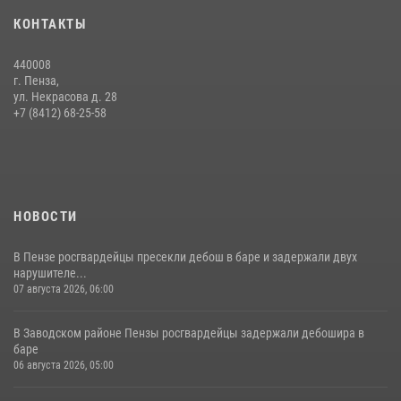
Сотрудники пензенского ОМОН «Страж» познакомили участников
КОНТАКТЫ
сборов «Гвардеец» с вооружением и техникой Росгвардии
05 августа 2026, 06:15
6
440008
г. Пенза,
Начальник Управления Росгвардии по Пензенской области Павел
ул. Некрасова д. 28
Пучков посетил 55-й Всероссийский Лермонтовский праздник
+7 (8412) 68-25-58
поэзии в «Тарханах»
11 июля 2026, 10:00
2
НОВОСТИ
В Пензе росгвардейцы пресекли дебош в баре и задержали двух
нарушителе...
07 августа 2026, 06:00
В Заводском районе Пензы росгвардейцы задержали дебошира в
баре
06 августа 2026, 05:00