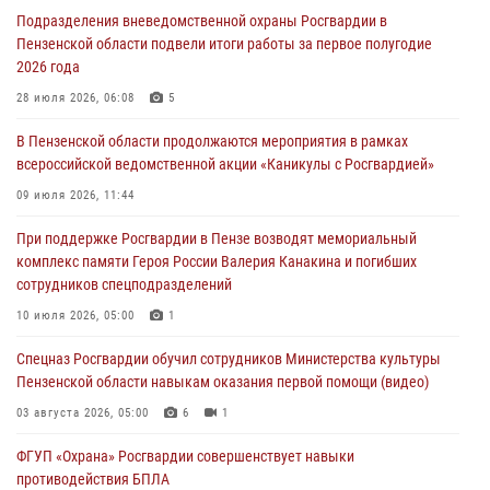
дезориентированному пенсионеру
Подразделения вневедомственной охраны Росгвардии в
05 августа 2026, 04:00
Пензенской области подвели итоги работы за первое полугодие
2026 года
В Пензе при силовой поддержке Росгвардии пресечена
деятельность ОПГ, маскировавшейся под реабилитационный центр
28 июля 2026, 06:08
5
(видео)
В Пензенской области продолжаются мероприятия в рамках
04 августа 2026, 07:05
4
1
всероссийской ведомственной акции «Каникулы с Росгвардией»
В Управлении Росгвардии по Пензенской области подвели итоги
09 июля 2026, 11:44
работы за первое полугодие 2026 года
При поддержке Росгвардии в Пензе возводят мемориальный
04 августа 2026, 06:08
комплекс памяти Героя России Валерия Канакина и погибших
сотрудников спецподразделений
Росгвардия обеспечила безопасность праздничных мероприятий в
День ВДВ в Пензе
10 июля 2026, 05:00
1
03 августа 2026, 07:14
1
Спецназ Росгвардии обучил сотрудников Министерства культуры
Пензенской области навыкам оказания первой помощи (видео)
03 августа 2026, 05:00
6
1
ФГУП «Охрана» Росгвардии совершенствует навыки
противодействия БПЛА