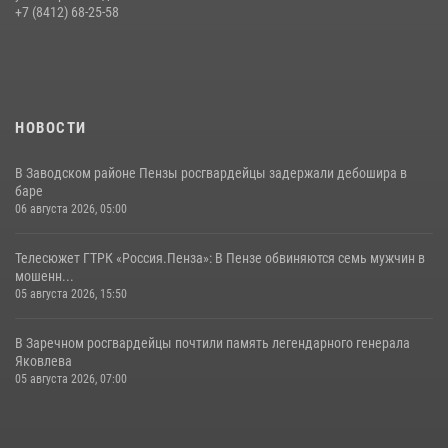
В Пензе сотрудники Росгвардии обезвредили артиллерийский
+7 (8412) 68-25-58
боеприпас времен Великой Отечественной войны (видео)
13 июля 2026, 05:03
5
1
НОВОСТИ
В Заводском районе Пензы росгвардейцы задержали дебошира в
баре
06 августа 2026, 05:00
Телесюжет ГТРК «Россия.Пенза»: В Пензе обвиняются семь мужчин в
мошенн...
05 августа 2026, 15:50
В Заречном росгвардейцы почтили память легендарного генерала
Яковлева
05 августа 2026, 07:00