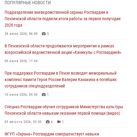
ПОПУЛЯРНЫЕ НОВОСТИ
В Управлении Росгвардии по Пензенской области подвели итоги
Подразделения вневедомственной охраны Росгвардии в
работы за первое полугодие 2026 года
Пензенской области подвели итоги работы за первое полугодие
04 августа 2026, 06:08
2026 года
Росгвардия обеспечила безопасность праздничных мероприятий в
28 июля 2026, 06:08
5
День ВДВ в Пензе
В Пензенской области продолжаются мероприятия в рамках
03 августа 2026, 07:14
1
всероссийской ведомственной акции «Каникулы с Росгвардией»
В Пензе сотрудники Росгвардии задержали мужчину, который
09 июля 2026, 11:44
криками и нецензурной бранью напугал жильцов многоквартирного
При поддержке Росгвардии в Пензе возводят мемориальный
дома
комплекс памяти Героя России Валерия Канакина и погибших
03 августа 2026, 05:59
сотрудников спецподразделений
Росгвардейцы Пензенской области отмечают 35-летие дежурной
10 июля 2026, 05:00
1
службы
Спецназ Росгвардии обучил сотрудников Министерства культуры
03 августа 2026, 05:15
Пензенской области навыкам оказания первой помощи (видео)
03 августа 2026, 05:00
6
1
ФГУП «Охрана» Росгвардии совершенствует навыки