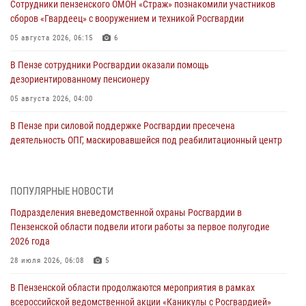
Сотрудники пензенского ОМОН «Страж» познакомили участников
сборов «Гвардеец» с вооружением и техникой Росгвардии
05 августа 2026, 06:15
6
В Пензе сотрудники Росгвардии оказали помощь
дезориентированному пенсионеру
05 августа 2026, 04:00
В Пензе при силовой поддержке Росгвардии пресечена
деятельность ОПГ, маскировавшейся под реабилитационный центр
(видео)
04 августа 2026, 07:05
4
1
ПОПУЛЯРНЫЕ НОВОСТИ
В Управлении Росгвардии по Пензенской области подвели итоги
Подразделения вневедомственной охраны Росгвардии в
работы за первое полугодие 2026 года
Пензенской области подвели итоги работы за первое полугодие
04 августа 2026, 06:08
2026 года
Росгвардия обеспечила безопасность праздничных мероприятий в
28 июля 2026, 06:08
5
День ВДВ в Пензе
В Пензенской области продолжаются мероприятия в рамках
03 августа 2026, 07:14
1
всероссийской ведомственной акции «Каникулы с Росгвардией»