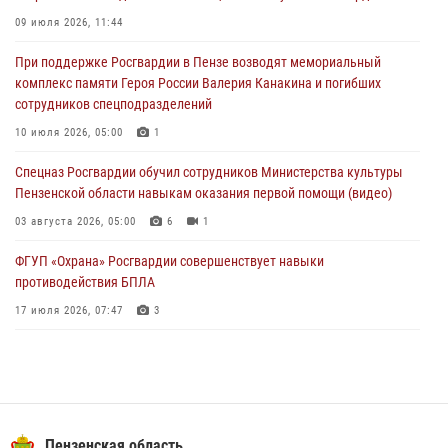
В Пензе сотрудники Росгвардии задержали мужчину, который
09 июля 2026, 11:44
криками и нецензурной бранью напугал жильцов многоквартирного
При поддержке Росгвардии в Пензе возводят мемориальный
дома
комплекс памяти Героя России Валерия Канакина и погибших
03 августа 2026, 05:59
сотрудников спецподразделений
Росгвардейцы Пензенской области отмечают 35-летие дежурной
10 июля 2026, 05:00
1
службы
Спецназ Росгвардии обучил сотрудников Министерства культуры
03 августа 2026, 05:15
Пензенской области навыкам оказания первой помощи (видео)
03 августа 2026, 05:00
6
1
ФГУП «Охрана» Росгвардии совершенствует навыки
противодействия БПЛА
17 июля 2026, 07:47
3
Военнослужащие Росгвардии в Заречном приняли участие в
просветительской лекции Общества «Знание»
16 июля 2026, 05:00
2
Пензенский спецназ Росгвардии готовит студентов к окружному
Пензенская область