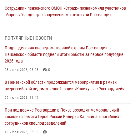
Сотрудники пензенского ОМОН «Страж» познакомили участников
сборов «Гвардеец» с вооружением и техникой Росгвардии
05 августа 2026, 06:15
6
В Пензе сотрудники Росгвардии оказали помощь
ПОПУЛЯРНЫЕ НОВОСТИ
дезориентированному пенсионеру
Подразделения вневедомственной охраны Росгвардии в
05 августа 2026, 04:00
Пензенской области подвели итоги работы за первое полугодие
2026 года
В Пензе при силовой поддержке Росгвардии пресечена
деятельность ОПГ, маскировавшейся под реабилитационный центр
28 июля 2026, 06:08
5
(видео)
В Пензенской области продолжаются мероприятия в рамках
04 августа 2026, 07:05
4
1
всероссийской ведомственной акции «Каникулы с Росгвардией»
В Управлении Росгвардии по Пензенской области подвели итоги
09 июля 2026, 11:44
работы за первое полугодие 2026 года
При поддержке Росгвардии в Пензе возводят мемориальный
04 августа 2026, 06:08
комплекс памяти Героя России Валерия Канакина и погибших
сотрудников спецподразделений
Росгвардия обеспечила безопасность праздничных мероприятий в
День ВДВ в Пензе
10 июля 2026, 05:00
1