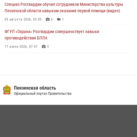
03 августа 2026, 07:14
1
Спецназ Росгвардии обучил сотрудников Министерства культуры
Пензенской области навыкам оказания первой помощи (видео)
03 августа 2026, 05:00
6
1
ФГУП «Охрана» Росгвардии совершенствует навыки
противодействия БПЛА
17 июля 2026, 07:47
3
Военнослужащие Росгвардии в Заречном приняли участие в
просветительской лекции Общества «Знание»
16 июля 2026, 05:00
2
Пензенский спецназ Росгвардии готовит студентов к окружному
Пензенская область
этапу «Зарницы 2.0» (видео)
Официальный портал Правительства
10 июля 2026, 06:01
6
1
Интервью с сотрудником службы ОМОН: как проходит день на
службе
15 июля 2026, 07:00