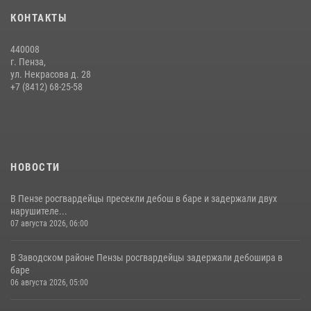
Сотрудники пензенского ОМОН «Страж» познакомили участников
КОНТАКТЫ
сборов «Гвардеец» с вооружением и техникой Росгвардии
05 августа 2026, 06:15
6
440008
г. Пенза,
Начальник Управления Росгвардии по Пензенской области Павел
ул. Некрасова д. 28
Пучков посетил 55-й Всероссийский Лермонтовский праздник
+7 (8412) 68-25-58
поэзии в «Тарханах»
11 июля 2026, 10:00
2
НОВОСТИ
В Пензе росгвардейцы пресекли дебош в баре и задержали двух
нарушителе...
07 августа 2026, 06:00
В Заводском районе Пензы росгвардейцы задержали дебошира в
баре
06 августа 2026, 05:00