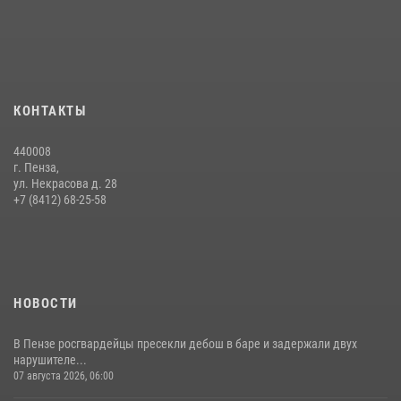
Интервью с сотрудником службы ОМОН: как проходит день на
службе
15 июля 2026, 07:00
Сотрудники пензенского ОМОН «Страж» познакомили участников
КОНТАКТЫ
сборов «Гвардеец» с вооружением и техникой Росгвардии
05 августа 2026, 06:15
6
440008
г. Пенза,
Начальник Управления Росгвардии по Пензенской области Павел
ул. Некрасова д. 28
Пучков посетил 55-й Всероссийский Лермонтовский праздник
+7 (8412) 68-25-58
поэзии в «Тарханах»
11 июля 2026, 10:00
2
НОВОСТИ
В Пензе росгвардейцы пресекли дебош в баре и задержали двух
нарушителе...
07 августа 2026, 06:00