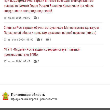
При поддержке Росгвардии в Пензе возводят мемориальный
04 августа 2026, 06:08
комплекс памяти Героя России Валерия Канакина и погибших
сотрудников спецподразделений
Росгвардия обеспечила безопасность праздничных мероприятий в
День ВДВ в Пензе
10 июля 2026, 05:00
1
03 августа 2026, 07:14
1
Спецназ Росгвардии обучил сотрудников Министерства культуры
Пензенской области навыкам оказания первой помощи (видео)
03 августа 2026, 05:00
6
1
ФГУП «Охрана» Росгвардии совершенствует навыки
противодействия БПЛА
17 июля 2026, 07:47
3
Военнослужащие Росгвардии в Заречном приняли участие в
просветительской лекции Общества «Знание»
16 июля 2026, 05:00
2
Пензенский спецназ Росгвардии готовит студентов к окружному
Пензенская область
этапу «Зарницы 2.0» (видео)
Официальный портал Правительства
10 июля 2026, 06:01
6
1