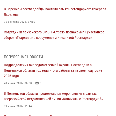
В Заречном росгвардейцы почтили память легендарного генерала
Яковлева
05 августа 2026, 07:00
Сотрудники пензенского ОМОН «Страж» познакомили участников
сборов «Гвардеец» с вооружением и техникой Росгвардии
05 августа 2026, 06:15
6
В Пензе сотрудники Росгвардии оказали помощь
ПОПУЛЯРНЫЕ НОВОСТИ
дезориентированному пенсионеру
Подразделения вневедомственной охраны Росгвардии в
05 августа 2026, 04:00
Пензенской области подвели итоги работы за первое полугодие
2026 года
В Пензе при силовой поддержке Росгвардии пресечена
деятельность ОПГ, маскировавшейся под реабилитационный центр
28 июля 2026, 06:08
5
(видео)
В Пензенской области продолжаются мероприятия в рамках
04 августа 2026, 07:05
4
1
всероссийской ведомственной акции «Каникулы с Росгвардией»
В Управлении Росгвардии по Пензенской области подвели итоги
09 июля 2026, 11:44
работы за первое полугодие 2026 года