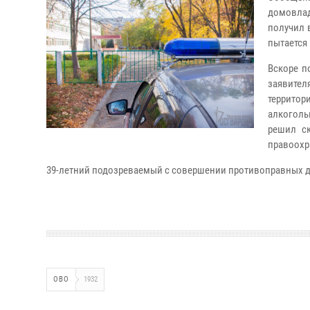
домовла
получил 
пытается
Вскоре п
заявител
террито
алкоголь
решил с
правоохр
39-летний подозреваемый с совершении противоправных д
ОВО
1932