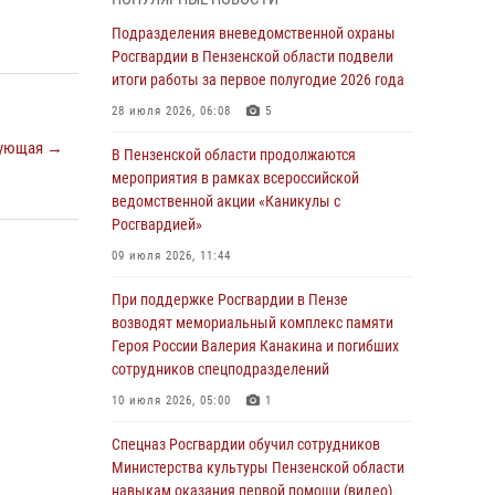
легендарного генерала Яковлева
Подразделения вневедомственной охраны
05 августа 2026, 07:00
Росгвардии в Пензенской области подвели
итоги работы за первое полугодие 2026 года
Сотрудники пензенского ОМОН «Страж»
познакомили участников сборов «Гвардеец»
28 июля 2026, 06:08
5
с вооружением и техникой Росгвардии
ующая →
В Пензенской области продолжаются
05 августа 2026, 06:15
6
мероприятия в рамках всероссийской
ведомственной акции «Каникулы с
В Пензе сотрудники Росгвардии оказали
Росгвардией»
помощь дезориентированному пенсионеру
09 июля 2026, 11:44
05 августа 2026, 04:00
При поддержке Росгвардии в Пензе
В Пензе при силовой поддержке Росгвардии
возводят мемориальный комплекс памяти
пресечена деятельность ОПГ,
Героя России Валерия Канакина и погибших
маскировавшейся под реабилитационный
сотрудников спецподразделений
центр (видео)
10 июля 2026, 05:00
1
04 августа 2026, 07:05
4
1
Спецназ Росгвардии обучил сотрудников
В Управлении Росгвардии по Пензенской
Министерства культуры Пензенской области
области подвели итоги работы за первое
навыкам оказания первой помощи (видео)
полугодие 2026 года