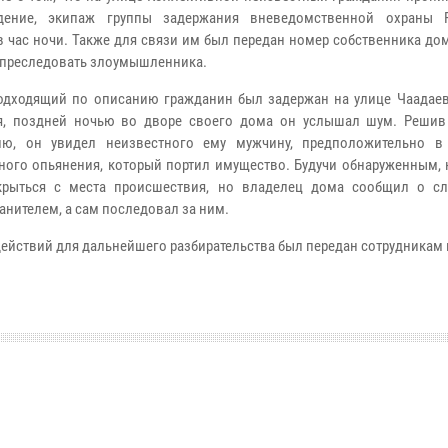
дение, экипаж группы задержания вневедомственной охраны Р
в час ночи. Также для связи им был передан номер собственника до
 преследовать злоумышленника.
одходящий по описанию гражданин был задержан на улице Чаадаев
я, поздней ночью во дворе своего дома он услышал шум. Решив
рию, он увидел неизвестного ему мужчину, предположительно в
ного опьянения, который портил имущество. Будучи обнаруженным, 
крыться с места происшествия, но владелец дома сообщил о с
анителем, а сам последовал за ним.
ействий для дальнейшего разбирательства был передан сотрудникам