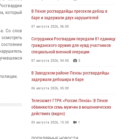
осгвардии
В Пензе росгвардейцы пресекли дебош в
ма, который
баре и задержали двух нарушителей
07 августа 2026, 06:00
а. Со слов
 осмотреть
Сотрудники Росгвардии передали 81 единицу
 состоянии
гражданского оружия для нужд участников
нарушитель
специальной военной операции
лучившемся
07 августа 2026, 04:00
5
В Заводском районе Пензы росгвардейцы
 полиции.
задержали дебошира в баре
06 августа 2026, 05:00
Телесюжет ГТРК «Россия.Пенза»: В Пензе
обвиняются семь мужчин в мошеннических
действиях (видео)
05 августа 2026, 15:50
1
В Заречном росгвардейцы почтили память
ПОПУЛЯРНЫЕ НОВОСТИ