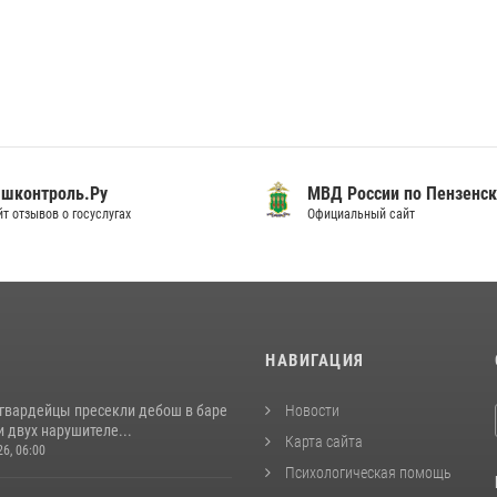
шконтроль.Ру
МВД России по Пензенск
т отзывов о госуслугах
Официальный сайт
И
НАВИГАЦИЯ
сгвардейцы пресекли дебош в баре
Новости
 двух нарушителе...
Карта сайта
26, 06:00
Психологическая помощь