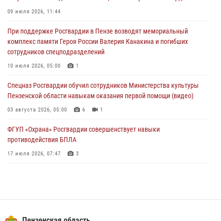
В Управлении Росгвардии по Пензенской области подвели итоги
09 июля 2026, 11:44
работы за первое полугодие 2026 года
При поддержке Росгвардии в Пензе возводят мемориальный
04 августа 2026, 06:08
комплекс памяти Героя России Валерия Канакина и погибших
сотрудников спецподразделений
Росгвардия обеспечила безопасность праздничных мероприятий в
День ВДВ в Пензе
10 июля 2026, 05:00
1
03 августа 2026, 07:14
1
Спецназ Росгвардии обучил сотрудников Министерства культуры
Пензенской области навыкам оказания первой помощи (видео)
03 августа 2026, 05:00
6
1
ФГУП «Охрана» Росгвардии совершенствует навыки
противодействия БПЛА
17 июля 2026, 07:47
3
Пензенский спецназ Росгвардии готовит студентов к окружному
этапу «Зарницы 2.0» (видео)
10 июля 2026, 06:01
6
1
Военнослужащие Росгвардии в Заречном приняли участие в
Пензенская область