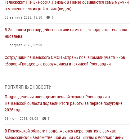
Телесюжет ГТРК «Россия.Пенза»: В Пензе обвиняются семь мужчин
в мошеннических действиях (видео)
05 августа 2026, 15:50
1
В Заречном росгвардейцы почтили память легендарного генерала
Яковлева
05 августа 2026, 07:00
Сотрудники пензенского ОМОН «Страж» познакомили участников
сборов «Гвардеец» с вооружением и техникой Росгвардии
05 августа 2026, 06:15
6
В Пензе сотрудники Росгвардии оказали помощь
ПОПУЛЯРНЫЕ НОВОСТИ
дезориентированному пенсионеру
Подразделения вневедомственной охраны Росгвардии в
05 августа 2026, 04:00
Пензенской области подвели итоги работы за первое полугодие
2026 года
В Пензе при силовой поддержке Росгвардии пресечена
деятельность ОПГ, маскировавшейся под реабилитационный центр
28 июля 2026, 06:08
5
(видео)
В Пензенской области продолжаются мероприятия в рамках
04 августа 2026, 07:05
4
1
всероссийской ведомственной акции «Каникулы с Росгвардией»