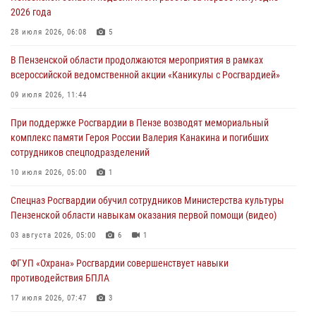
2026 года
В Пензе при силовой поддержке Росгвардии пресечена
деятельность ОПГ, маскировавшейся под реабилитационный центр
28 июля 2026, 06:08
5
(видео)
В Пензенской области продолжаются мероприятия в рамках
04 августа 2026, 07:05
4
1
всероссийской ведомственной акции «Каникулы с Росгвардией»
В Управлении Росгвардии по Пензенской области подвели итоги
09 июля 2026, 11:44
работы за первое полугодие 2026 года
При поддержке Росгвардии в Пензе возводят мемориальный
04 августа 2026, 06:08
комплекс памяти Героя России Валерия Канакина и погибших
сотрудников спецподразделений
Росгвардия обеспечила безопасность праздничных мероприятий в
День ВДВ в Пензе
10 июля 2026, 05:00
1
03 августа 2026, 07:14
1
Спецназ Росгвардии обучил сотрудников Министерства культуры
Пензенской области навыкам оказания первой помощи (видео)
03 августа 2026, 05:00
6
1
ФГУП «Охрана» Росгвардии совершенствует навыки
противодействия БПЛА
17 июля 2026, 07:47
3