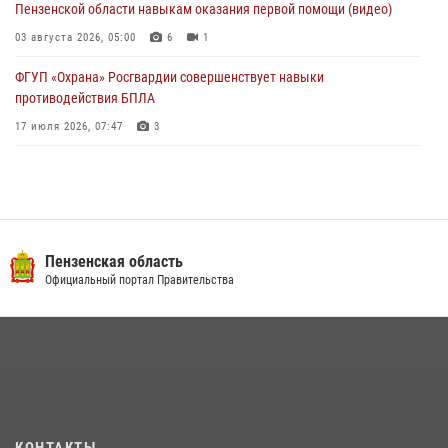
Пензенской области навыкам оказания первой помощи (видео)
03 августа 2026, 05:00
6
1
ФГУП «Охрана» Росгвардии совершенствует навыки
противодействия БПЛА
17 июля 2026, 07:47
3
Военнослужащие Росгвардии в Заречном приняли участие в
просветительской лекции Общества «Знание»
16 июля 2026, 05:00
2
Пензенский спецназ Росгвардии готовит студентов к окружному
Пензенская область
этапу «Зарницы 2.0» (видео)
Официальный портал Правительства
10 июля 2026, 06:01
6
1
Интервью с сотрудником службы ОМОН: как проходит день на
службе
15 июля 2026, 07:00
Начальник Управления Росгвардии по Пензенской области Павел