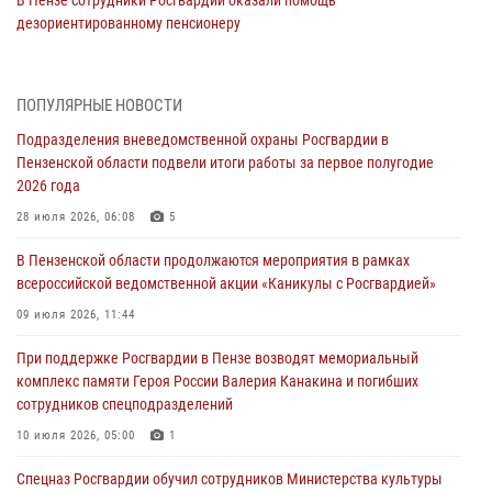
В Пензе сотрудники Росгвардии оказали помощь
дезориентированному пенсионеру
05 августа 2026, 04:00
В Пензе при силовой поддержке Росгвардии пресечена
ПОПУЛЯРНЫЕ НОВОСТИ
деятельность ОПГ, маскировавшейся под реабилитационный центр
Подразделения вневедомственной охраны Росгвардии в
(видео)
Пензенской области подвели итоги работы за первое полугодие
04 августа 2026, 07:05
4
1
2026 года
В Управлении Росгвардии по Пензенской области подвели итоги
28 июля 2026, 06:08
5
работы за первое полугодие 2026 года
В Пензенской области продолжаются мероприятия в рамках
04 августа 2026, 06:08
всероссийской ведомственной акции «Каникулы с Росгвардией»
Росгвардия обеспечила безопасность праздничных мероприятий в
09 июля 2026, 11:44
День ВДВ в Пензе
При поддержке Росгвардии в Пензе возводят мемориальный
03 августа 2026, 07:14
1
комплекс памяти Героя России Валерия Канакина и погибших
сотрудников спецподразделений
В Пензе сотрудники Росгвардии задержали мужчину, который
криками и нецензурной бранью напугал жильцов многоквартирного
10 июля 2026, 05:00
1
дома
Спецназ Росгвардии обучил сотрудников Министерства культуры
03 августа 2026, 05:59