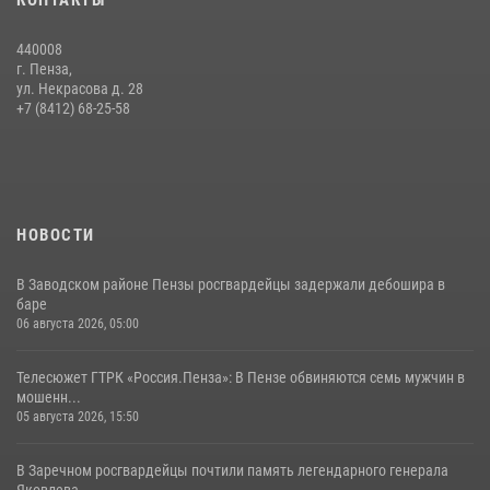
КОНТАКТЫ
Пучков посетил 55-й Всероссийский Лермонтовский праздник
поэзии в «Тарханах»
440008
11 июля 2026, 10:00
2
г. Пенза,
ул. Некрасова д. 28
Сотрудники пензенского ОМОН «Страж» познакомили участников
+7 (8412) 68-25-58
сборов «Гвардеец» с вооружением и техникой Росгвардии
05 августа 2026, 06:15
6
НОВОСТИ
В Заводском районе Пензы росгвардейцы задержали дебошира в
баре
06 августа 2026, 05:00
Телесюжет ГТРК «Россия.Пенза»: В Пензе обвиняются семь мужчин в
мошенн...
05 августа 2026, 15:50
В Заречном росгвардейцы почтили память легендарного генерала