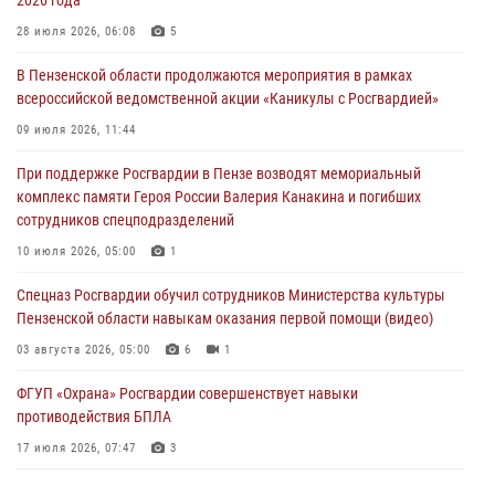
Сотрудники пензенского ОМОН «Страж» познакомили участников
сборов «Гвардеец» с вооружением и техникой Росгвардии
28 июля 2026, 06:08
5
05 августа 2026, 06:15
6
В Пензенской области продолжаются мероприятия в рамках
всероссийской ведомственной акции «Каникулы с Росгвардией»
В Пензе сотрудники Росгвардии оказали помощь
дезориентированному пенсионеру
09 июля 2026, 11:44
05 августа 2026, 04:00
При поддержке Росгвардии в Пензе возводят мемориальный
комплекс памяти Героя России Валерия Канакина и погибших
В Пензе при силовой поддержке Росгвардии пресечена
сотрудников спецподразделений
деятельность ОПГ, маскировавшейся под реабилитационный центр
(видео)
10 июля 2026, 05:00
1
04 августа 2026, 07:05
4
1
Спецназ Росгвардии обучил сотрудников Министерства культуры
Пензенской области навыкам оказания первой помощи (видео)
03 августа 2026, 05:00
6
1
ФГУП «Охрана» Росгвардии совершенствует навыки
противодействия БПЛА
17 июля 2026, 07:47
3
Военнослужащие Росгвардии в Заречном приняли участие в