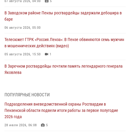
07 августа 2026, 04:00
5
В Заводском районе Пензы росгвардейцы задержали дебошира в
баре
06 августа 2026, 05:00
Телесюжет ГТРК «Россия.Пенза»: В Пензе обвиняются семь мужчин
в мошеннических действиях (видео)
05 августа 2026, 15:50
1
В Заречном росгвардейцы почтили память легендарного генерала
Яковлева
05 августа 2026, 07:00
Сотрудники пензенского ОМОН «Страж» познакомили участников
ПОПУЛЯРНЫЕ НОВОСТИ
сборов «Гвардеец» с вооружением и техникой Росгвардии
Подразделения вневедомственной охраны Росгвардии в
05 августа 2026, 06:15
6
Пензенской области подвели итоги работы за первое полугодие
2026 года
В Пензе сотрудники Росгвардии оказали помощь
дезориентированному пенсионеру
28 июля 2026, 06:08
5