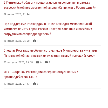
05 августа 2026, 04:00
В Пензенской области продолжаются мероприятия в рамках
всероссийской ведомственной акции «Каникулы с Росгвардией»
В Пензе при силовой поддержке Росгвардии пресечена
деятельность ОПГ, маскировавшейся под реабилитационный центр
09 июля 2026, 11:44
(видео)
При поддержке Росгвардии в Пензе возводят мемориальный
04 августа 2026, 07:05
4
1
комплекс памяти Героя России Валерия Канакина и погибших
сотрудников спецподразделений
В Управлении Росгвардии по Пензенской области подвели итоги
работы за первое полугодие 2026 года
10 июля 2026, 05:00
1
04 августа 2026, 06:08
Спецназ Росгвардии обучил сотрудников Министерства культуры
Пензенской области навыкам оказания первой помощи (видео)
03 августа 2026, 05:00
6
1
ФГУП «Охрана» Росгвардии совершенствует навыки
противодействия БПЛА
17 июля 2026, 07:47
3
Пензенский спецназ Росгвардии готовит студентов к окружному
этапу «Зарницы 2.0» (видео)
10 июля 2026, 06:01
6
1