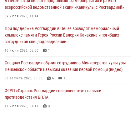
В Пензенской области продолжаются мероприятия в рамках
04 августа 2026, 07:05
4
1
всероссийской ведомственной акции «Каникулы с Росгвардией»
В Управлении Росгвардии по Пензенской области подвели итоги
09 июля 2026, 11:44
работы за первое полугодие 2026 года
При поддержке Росгвардии в Пензе возводят мемориальный
04 августа 2026, 06:08
комплекс памяти Героя России Валерия Канакина и погибших
сотрудников спецподразделений
Росгвардия обеспечила безопасность праздничных мероприятий в
День ВДВ в Пензе
10 июля 2026, 05:00
1
03 августа 2026, 07:14
1
Спецназ Росгвардии обучил сотрудников Министерства культуры
Пензенской области навыкам оказания первой помощи (видео)
03 августа 2026, 05:00
6
1
ФГУП «Охрана» Росгвардии совершенствует навыки
противодействия БПЛА
17 июля 2026, 07:47
3
Военнослужащие Росгвардии в Заречном приняли участие в
просветительской лекции Общества «Знание»
16 июля 2026, 05:00
2