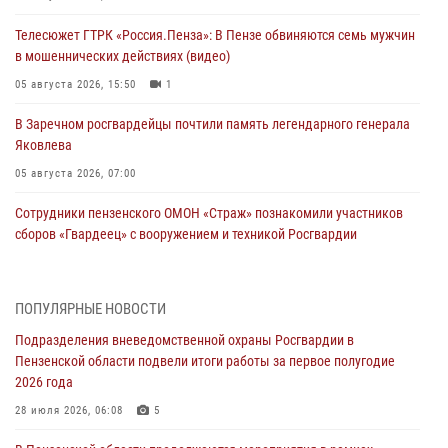
Телесюжет ГТРК «Россия.Пенза»: В Пензе обвиняются семь мужчин
в мошеннических действиях (видео)
05 августа 2026, 15:50
1
В Заречном росгвардейцы почтили память легендарного генерала
Яковлева
05 августа 2026, 07:00
Сотрудники пензенского ОМОН «Страж» познакомили участников
сборов «Гвардеец» с вооружением и техникой Росгвардии
05 августа 2026, 06:15
6
В Пензе сотрудники Росгвардии оказали помощь
ПОПУЛЯРНЫЕ НОВОСТИ
дезориентированному пенсионеру
Подразделения вневедомственной охраны Росгвардии в
05 августа 2026, 04:00
Пензенской области подвели итоги работы за первое полугодие
2026 года
В Пензе при силовой поддержке Росгвардии пресечена
деятельность ОПГ, маскировавшейся под реабилитационный центр
28 июля 2026, 06:08
5
(видео)